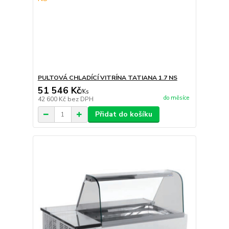
PULTOVÁ CHLADÍCÍ VITRÍNA TATIANA 1.7 NS
51 546 Kč
/
Ks
do měsíce
42 600 Kč
bez DPH
Přidat do košíku