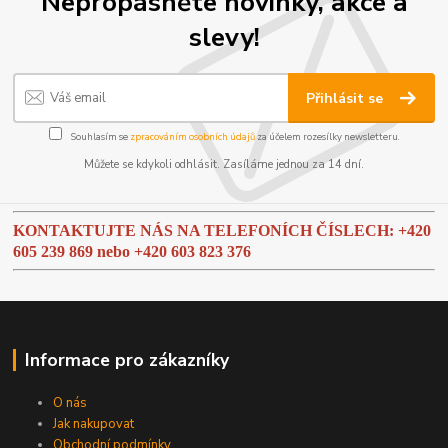
Nepropásněte novinky, akce a
slevy!
Přihlásit se
Souhlasím se
zpracováním osobních údajů
za účelem rozesílky newsletteru.
Můžete se kdykoli odhlásit. Zasíláme jednou za 14 dní.
KONTAKTUJTE NÁS NA TELEFONÍCH ČÍSLECH: +420
605 239 869 nebo
+420 603 823 376
Informace pro zákazníky
O nás
Jak nakupovat
Obchodní podmínky