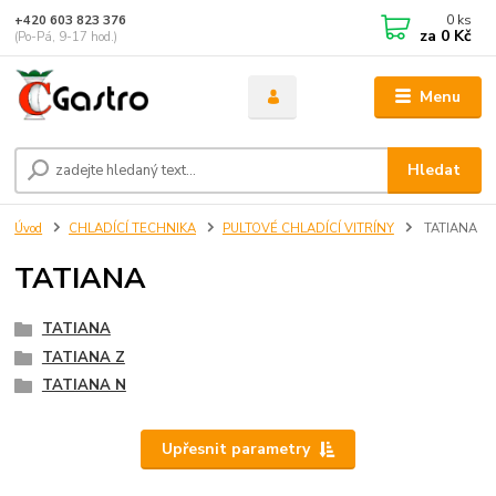
0
ks
+420 603 823 376
za
0 Kč
(Po-Pá, 9-17 hod.)
Menu
Hledat
Úvod
CHLADÍCÍ TECHNIKA
PULTOVÉ CHLADÍCÍ VITRÍNY
TATIANA
TATIANA
TATIANA
TATIANA Z
TATIANA N
Upřesnit parametry