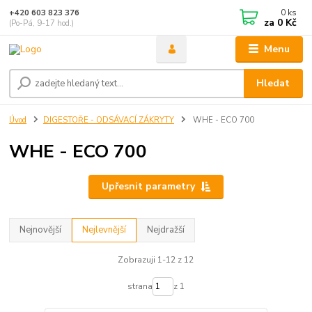
0
ks
+420 603 823 376
za
0 Kč
(Po-Pá, 9-17 hod.)
Menu
Hledat
Úvod
DIGESTOŘE - ODSÁVACÍ ZÁKRYTY
WHE - ECO 700
WHE - ECO 700
Upřesnit parametry
Nejnovější
Nejlevnější
Nejdražší
Zobrazuji 1-12 z 12
strana
z 1