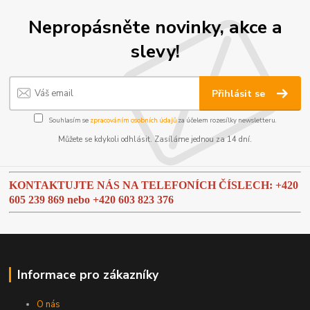
Nepropásněte novinky, akce a
slevy!
Přihlásit se
Souhlasím se
zpracováním osobních údajů
za účelem rozesílky newsletteru.
Můžete se kdykoli odhlásit. Zasíláme jednou za 14 dní.
KONTAKTUJTE NÁS NA TELEFONÍCH ČÍSLECH: +420
605 239 869 nebo
+420 603 823 376
Informace pro zákazníky
O nás