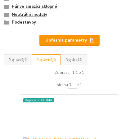
Pánve smažící sklopné
Neutrální moduly
Podestavby
Upřesnit parametry
Nejnovější
Nejlevnější
Nejdražší
Zobrazuji 1-1 z 1
strana
z 1
Doprava ZDARMA