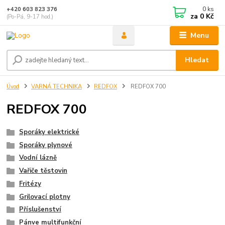
0
ks
+420 603 823 376
za
0 Kč
(Po-Pá, 9-17 hod.)
Menu
Hledat
Úvod
VARNÁ TECHNIKA
REDFOX
REDFOX 700
REDFOX 700
Sporáky elektrické
Sporáky plynové
Vodní lázně
Vařiče těstovin
Fritézy
Grilovací plotny
Příslušenství
Pánve multifunkční