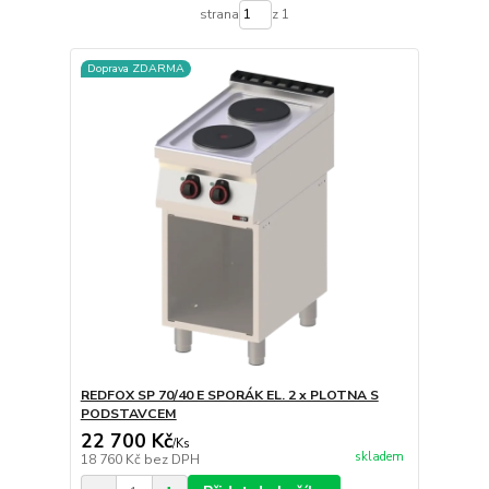
strana
z 1
Doprava ZDARMA
REDFOX SP 70/40 E SPORÁK EL. 2 x PLOTNA S
PODSTAVCEM
22 700 Kč
/
Ks
skladem
18 760 Kč
bez DPH