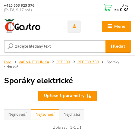
0
ks
+420 603 823 376
za
0 Kč
(Po-Pá, 9-17 hod.)
Menu
Hledat
Úvod
VARNÁ TECHNIKA
REDFOX
REDFOX 700
Sporáky
elektrické
Sporáky elektrické
Upřesnit parametry
Nejnovější
Nejlevnější
Nejdražší
Zobrazuji 1-1 z 1