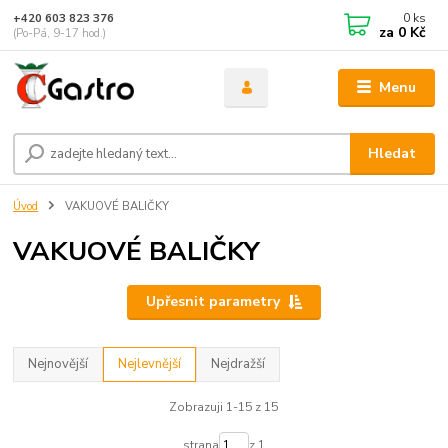
0
ks
+420 603 823 376
za
0 Kč
(Po-Pá, 9-17 hod.)
Menu
Hledat
Úvod
VAKUOVÉ BALIČKY
VAKUOVÉ BALIČKY
Upřesnit parametry
Nejnovější
Nejlevnější
Nejdražší
Zobrazuji 1-15 z 15
strana
z 1