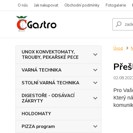
O nás
Jak nakupovat
Obchodní podmínky
Fotogalerie
Úvod
N
UNOX KONVEKTOMATY,
TROUBY, PEKAŘSKÉ PECE
Přeš
VARNÁ TECHNIKA
02.08.202
STOLNÍ VARNÁ TECHNIKA
Pro Vaš
DIGESTOŘE - ODSÁVACÍ
Který n
ZÁKRYTY
komunik
HOLDOMATY
PIZZA program