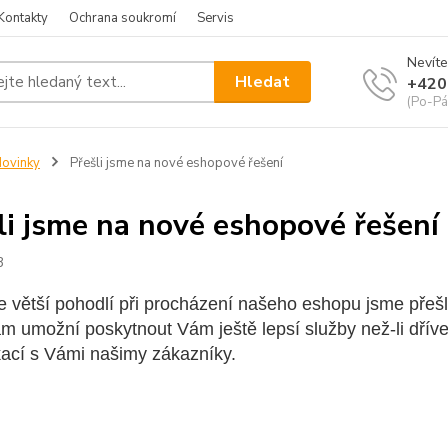
Kontakty
Ochrana soukromí
Servis
Nevíte
Hledat
+420
(Po-Pá
ovinky
Přešli jsme na nové eshopové řešení
li jsme na nové eshopové řešení
3
e větší pohodlí při procházení našeho eshopu jsme přešl
ám umožní poskytnout Vám ještě lepsí služby než-li dřív
ací s Vámi našimy zákazníky.