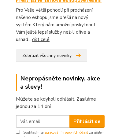
Přešli jsme na nové eshopové řešení
Pro Vaše větší pohodlí při procházení
našeho eshopu jsme přešli na nový
systém.Který nám umožní poskytnout
Vám ještě lepsí služby než-li dříve a
usnad...
číst celé
Zobrazit všechny novinky
Nepropásněte novinky, akce
a slevy!
Můžete se kdykoli odhlásit. Zasíláme
jednou za 14 dní.
Přihlásit se
Souhlasím se
zpracováním osobních údajů
za účelem