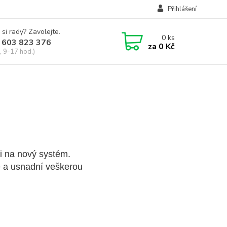
Přihlášení
 si rady? Zavolejte.
0
ks
 603 823 376
za
0 Kč
, 9-17 hod.)
i na nový systém.
e a usnadní veškerou