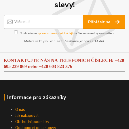
slevy!
Přihlásit se
Souhlasím se
zpracováním osobních údajů
za účelem rozesílky newsletteru.
Můžete se kdykoli odhlásit. Zasíláme jednou za 14 dní.
KONTAKTUJTE NÁS NA TELEFONÍCH ČÍSLECH: +420
605 239 869 nebo
+420 603 823 376
Informace pro zákazníky
O nás
Jak nakupovat
Obchodní podmínky
Odstoupení od smlouvy