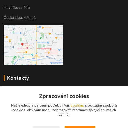
Havlíčkova 445
Česká Lípa, 470 01
Kontakty
Zákaznická podpora
+420 603 823 376
Zpracování cookies
(Po-Pá, 9-17 hod.)
Náš e-shop a partneři potřebují Váš
souhlas
s použitím souborů
cookies, aby Vám mohli zobrazovat informace týkající se Vašich
pelant@cgastro.cz
zájmů.