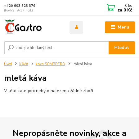
0
ks
+420 603 823 376
za
0 Kč
(Po-Pá, 9-17 hod.)
Menu
Hledat
Úvod
KÁVA
káva SOMBRERO
mletá káva
mletá káva
V této kategorii nebylo nalezeno žádné zboží.
Nepropásněte novinky, akce a