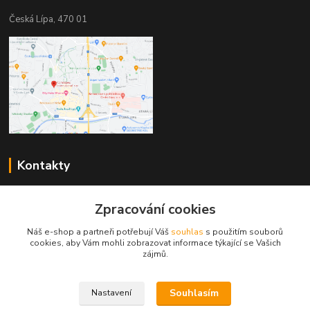
Česká Lípa, 470 01
Kontakty
Zákaznická podpora
Zpracování cookies
+420 603 823 376
(Po-Pá, 9-17 hod.)
Náš e-shop a partneři potřebují Váš
souhlas
s použitím souborů
cookies, aby Vám mohli zobrazovat informace týkající se Vašich
pelant@cgastro.cz
zájmů.
Souhlasím
Nastavení