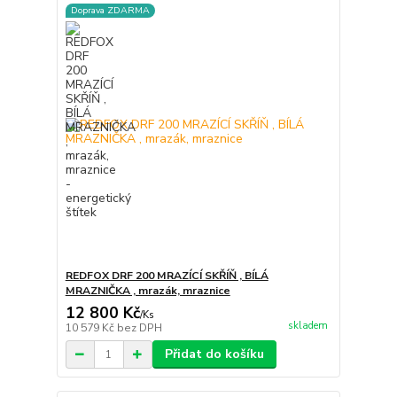
Doprava ZDARMA
REDFOX DRF 200 MRAZÍCÍ SKŘÍŇ , BÍLÁ
MRAZNIČKA , mrazák, mraznice
12 800 Kč
/
Ks
skladem
10 579 Kč
bez DPH
Přidat do košíku