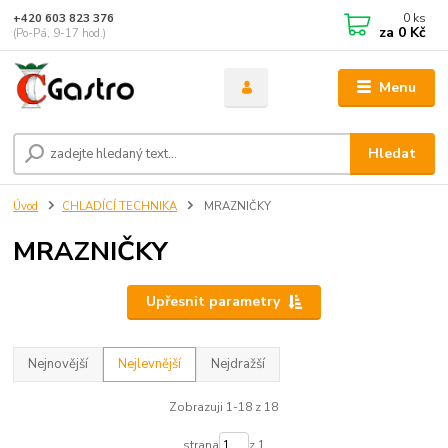
0
ks
+420 603 823 376
za
0 Kč
(Po-Pá, 9-17 hod.)
Menu
Hledat
Úvod
CHLADÍCÍ TECHNIKA
MRAZNIČKY
MRAZNIČKY
Upřesnit parametry
Nejnovější
Nejlevnější
Nejdražší
Zobrazuji 1-18 z 18
strana
z 1