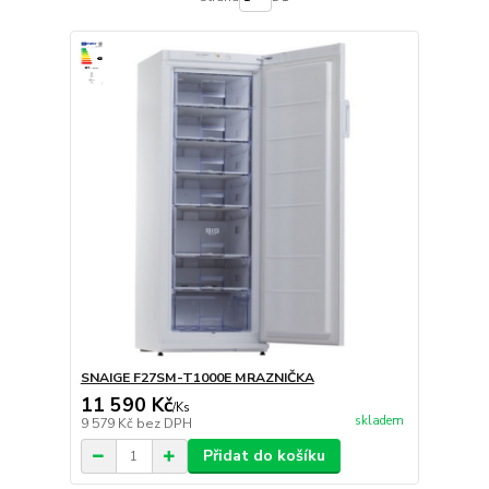
SNAIGE F27SM-T1000E MRAZNIČKA
11 590 Kč
/
Ks
skladem
9 579 Kč
bez DPH
Přidat do košíku