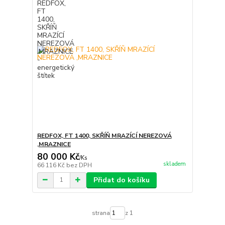
REDFOX, FT 1400, SKŘÍŇ MRAZÍCÍ NEREZOVÁ
,MRAZNICE
80 000 Kč
/
Ks
skladem
66 116 Kč
bez DPH
Přidat do košíku
strana
z 1