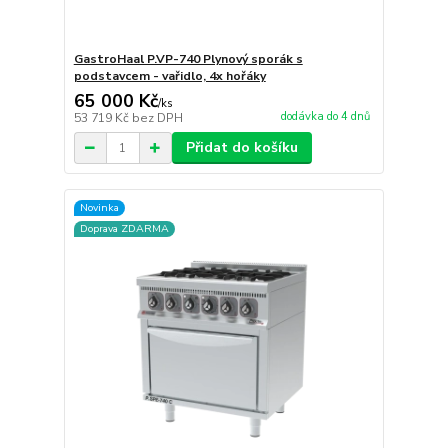
GastroHaal P.VP-740 Plynový sporák s
podstavcem - vařidlo, 4x hořáky
65 000 Kč
/
ks
dodávka do 4 dnů
53 719 Kč
bez DPH
Přidat do košíku
Novinka
Doprava ZDARMA