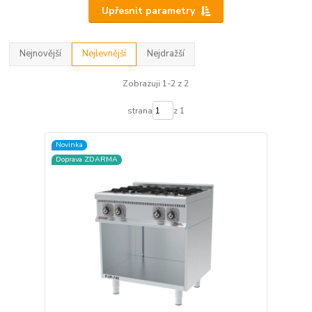
Upřesnit parametry
Nejnovější
Nejlevnější
Nejdražší
Zobrazuji 1-2 z 2
strana
z 1
Novinka
Doprava ZDARMA