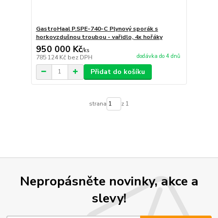
GastroHaal P.SPE-740-C Plynový sporák s
horkovzdušnou troubou - vařidlo, 4x hořáky
950 000 Kč
/
ks
dodávka do 4 dnů
785 124 Kč
bez DPH
Přidat do košíku
strana
z 1
Nepropásněte novinky, akce a
slevy!