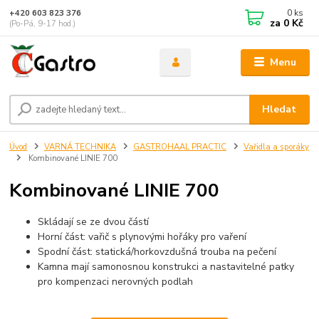
0
ks
+420 603 823 376
za
0 Kč
(Po-Pá, 9-17 hod.)
Menu
Hledat
Úvod
VARNÁ TECHNIKA
GASTROHAAL PRACTIC
Vařidla a sporáky
Kombinované LINIE 700
Kombinované LINIE 700
Skládají se ze dvou částí
Horní část: vařič s plynovými hořáky pro vaření
Spodní část: statická/horkovzdušná trouba na pečení
Kamna mají samonosnou konstrukci a nastavitelné patky
pro kompenzaci nerovných podlah