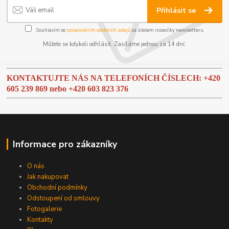
Přihlásit se
Souhlasím se
zpracováním osobních údajů
za účelem rozesílky newsletteru.
Můžete se kdykoli odhlásit. Zasíláme jednou za 14 dní.
KONTAKTUJTE NÁS NA TELEFONÍCH ČÍSLECH: +420
605 239 869 nebo
+420 603 823 376
Informace pro zákazníky
O nás
Jak nakupovat
Obchodní podmínky
Odstoupení od smlouvy
Fotogalerie
Kontakty