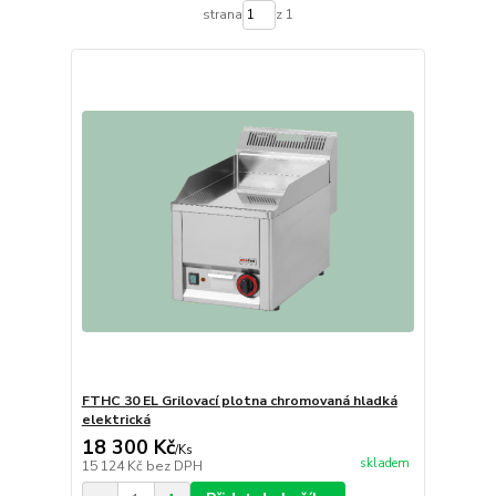
strana
z 1
FTHC 30 EL Grilovací plotna chromovaná hladká
elektrická
18 300 Kč
/
Ks
skladem
15 124 Kč
bez DPH