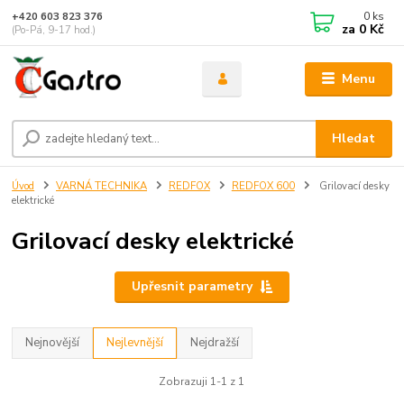
0
ks
+420 603 823 376
za
0 Kč
(Po-Pá, 9-17 hod.)
Menu
Hledat
Úvod
VARNÁ TECHNIKA
REDFOX
REDFOX 600
Grilovací desky
elektrické
Grilovací desky elektrické
Upřesnit parametry
Nejnovější
Nejlevnější
Nejdražší
Zobrazuji 1-1 z 1