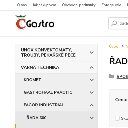
O nás
Jak nakupovat
Obchodní podmínky
Fotogalerie
Úvod
UNOX KONVEKTOMATY,
TROUBY, PEKAŘSKÉ PECE
ŘAD
VARNÁ TECHNIKA
SPO
KROMET
GASTROHAAL PRACTIC
Cena:
FAGOR INDUSTRIAL
ŘADA 600
Skl