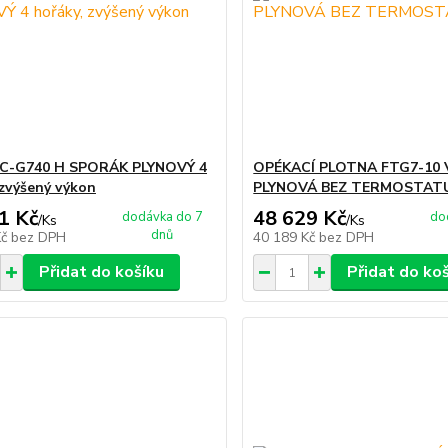
C-G740 H SPORÁK PLYNOVÝ 4
OPÉKACÍ PLOTNA FTG7-10 
 zvýšený výkon
PLYNOVÁ BEZ TERMOSTATU
1 Kč
48 629 Kč
dodávka do 7
do
/
Ks
/
Ks
dnů
Kč
bez DPH
40 189 Kč
bez DPH
Přidat do košíku
Přidat do ko