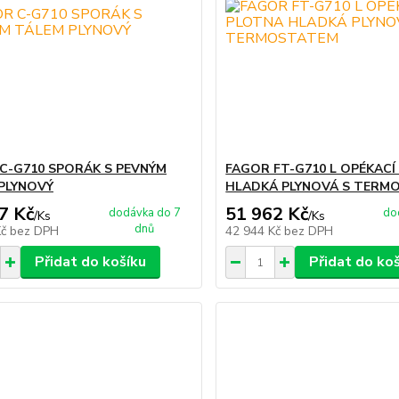
C-G710 SPORÁK S PEVNÝM
FAGOR FT-G710 L OPÉKACÍ
PLYNOVÝ
HLADKÁ PLYNOVÁ S TERM
7 Kč
51 962 Kč
dodávka do 7
do
/
Ks
/
Ks
dnů
Kč
bez DPH
42 944 Kč
bez DPH
Přidat do košíku
Přidat do ko