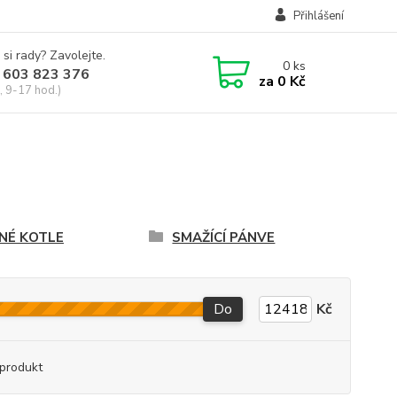
Přihlášení
 si rady? Zavolejte.
0
ks
 603 823 376
za
0 Kč
, 9-17 hod.)
NÉ KOTLE
SMAŽÍCÍ PÁNVE
Do
Kč
produkt