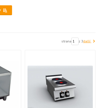
y
strana
z 3
další