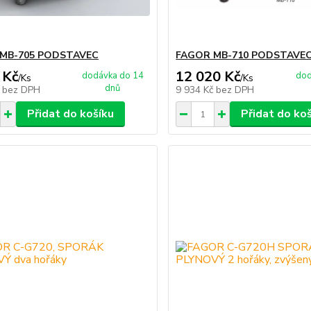
MB-705 PODSTAVEC
FAGOR MB-710 PODSTAVE
 Kč
12 020 Kč
dodávka do 14
dod
/
Ks
/
Ks
dnů
č
bez DPH
9 934 Kč
bez DPH
Přidat do košíku
Přidat do ko