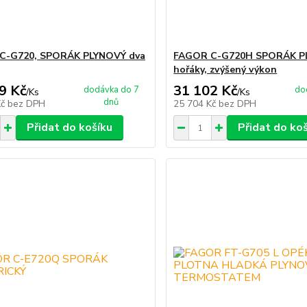
C-G720, SPORÁK PLYNOVÝ dva
FAGOR C-G720H SPORÁK P
hořáky, zvýšený výkon
9 Kč
31 102 Kč
dodávka do 7
do
/
Ks
/
Ks
dnů
Kč
bez DPH
25 704 Kč
bez DPH
Přidat do košíku
Přidat do ko