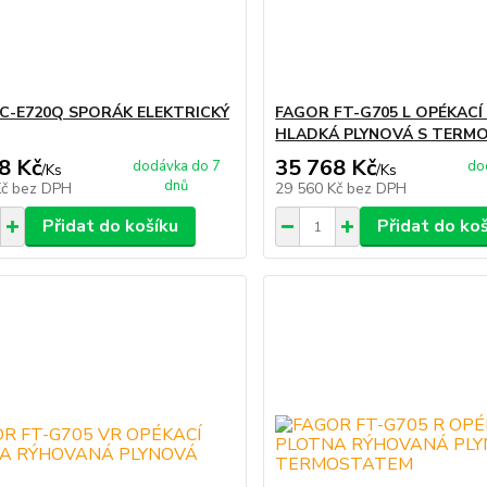
C-E720Q SPORÁK ELEKTRICKÝ
FAGOR FT-G705 L OPÉKACÍ
HLADKÁ PLYNOVÁ S TERM
8 Kč
35 768 Kč
dodávka do 7
do
/
Ks
/
Ks
dnů
Kč
bez DPH
29 560 Kč
bez DPH
Přidat do košíku
Přidat do ko