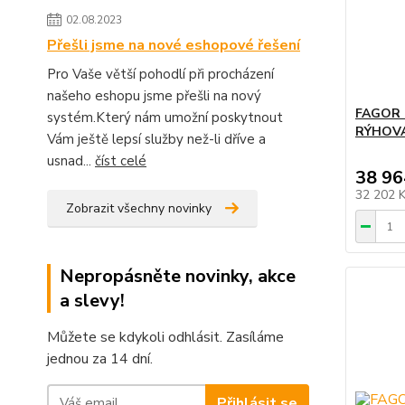
02.08.2023
Přešli jsme na nové eshopové řešení
Pro Vaše větší pohodlí při procházení
našeho eshopu jsme přešli na nový
FAGOR 
systém.Který nám umožní poskytnout
RÝHOV
Vám ještě lepsí služby než-li dříve a
usnad...
číst celé
38 96
32 202 
Zobrazit všechny novinky
Nepropásněte novinky, akce
a slevy!
Můžete se kdykoli odhlásit. Zasíláme
jednou za 14 dní.
Přihlásit se