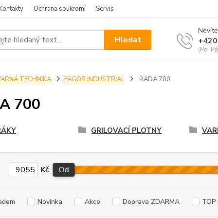
Kontakty
Ochrana soukromí
Servis
Nevíte
Hledat
+420
(Po-Pá
VARNÁ TECHNIKA
FAGOR INDUSTRIAL
ŘADA 700
A 700
RÁKY
GRILOVACÍ PLOTNY
VAR
Kč
Od
adem
Novinka
Akce
Doprava ZDARMA
TOP 