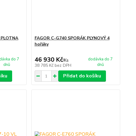
Í PLOTNA
FAGOR C-G740 SPORÁK PLYNOVÝ 4
hořáky
46 930 Kč
dávka do 7
dodávka do 7
/
Ks
dnů
dnů
38 785 Kč
bez DPH
šíku
Přidat do košíku