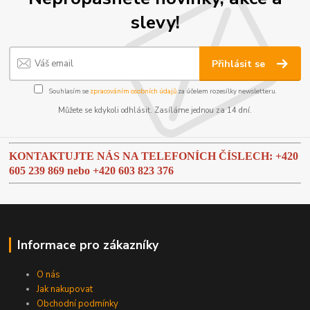
slevy!
Přihlásit se
Souhlasím se
zpracováním osobních údajů
za účelem rozesílky newsletteru.
Můžete se kdykoli odhlásit. Zasíláme jednou za 14 dní.
KONTAKTUJTE NÁS NA TELEFONÍCH ČÍSLECH: +420
605 239 869 nebo
+420 603 823 376
Informace pro zákazníky
O nás
Jak nakupovat
Obchodní podmínky