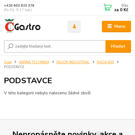
0
ks
+420 603 823 376
za
0 Kč
(Po-Pá, 9-17 hod.)
Menu
Hledat
Úvod
VARNÁ TECHNIKA
FAGOR INDUSTRIAL
ŘADA 600
PODSTAVCE
PODSTAVCE
V této kategorii nebylo nalezeno žádné zboží.
Nepropásněte novinky, akce a