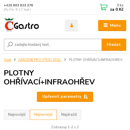
0
ks
+420 603 823 376
za
0 Kč
(Po-Pá, 9-17 hod.)
Menu
Hledat
Úvod
ZAŘÍZENÍ PRO VÝDEJ JÍDEL
PLOTNY OHŘÍVACÍ+INFRAOHŘEV
PLOTNY
OHŘÍVACÍ+INFRAOHŘEV
Upřesnit parametry
Nejnovější
Nejlevnější
Nejdražší
Zobrazuji 1-2 z 2