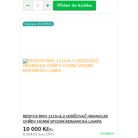
Přidat do košíku
Doprava ZDARMA
REDFOX BMV 1115+IL3 UDRŽOVAČ HRANOLEK
OHŘEV HORNÍ SPODNÍ KERAMICKÁ LAMPA
10 000 Kč
/
Ks
skladem
8 264 Kč
bez DPH