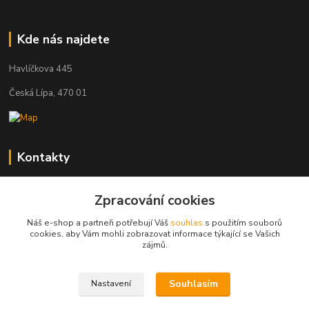
Kde nás najdete
Havlíčkova 445
Česká Lípa, 470 01
Kontakty
Zákaznická podpora
Zpracování cookies
+420 603 823 376
(Po-Pá, 9-17 hod.)
Náš e-shop a partneři potřebují Váš
souhlas
s použitím souborů
cookies, aby Vám mohli zobrazovat informace týkající se Vašich
pelant@cgastro.cz
zájmů.
Souhlasím
Nastavení