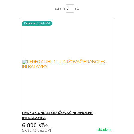
strana
z 1
Doprava ZDARMA
REDFOX UHL 11 UDRŽOVAČ HRANOLEK ,
INFRALAMPA
6 800 Kč
/
Ks
skladem
5 620 Kč
bez DPH