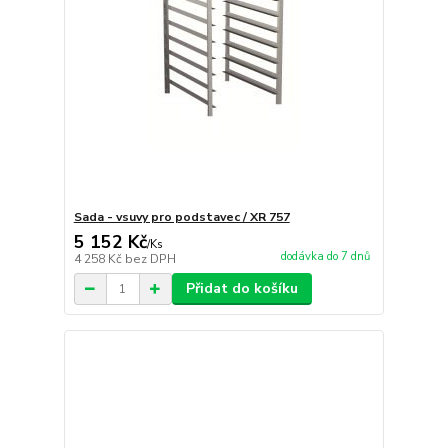
Sada - vsuvy pro podstavec / XR 757
5 152 Kč
/
Ks
dodávka do 7 dnů
4 258 Kč
bez DPH
Přidat do košíku