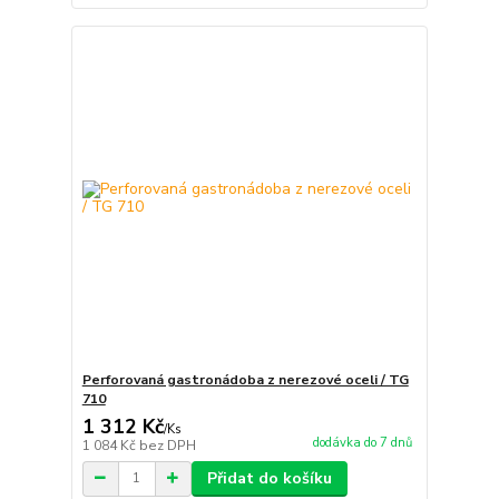
Perforovaná gastronádoba z nerezové oceli / TG
710
1 312 Kč
/
Ks
dodávka do 7 dnů
1 084 Kč
bez DPH
Přidat do košíku