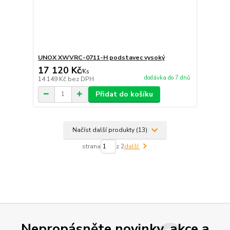
UNOX XWVRC-0711-H podstavec vysoký
17 120 Kč
/
Ks
dodávka do 7 dnů
14 149 Kč
bez DPH
Přidat do košíku
Načíst další produkty (13)
strana
z 2
další
Nepropásněte novinky, akce a