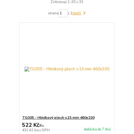
Zobrazuji 1-20 z 33
strana
z 2
další
TG305 - Hliníkový plech v.15 mm 460x330
522 Kč
/
Ks
dodávka do 7 dnů
431 Kč
bez DPH