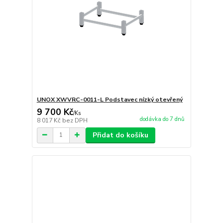
UNOX XWVRC-0011-L Podstavec nízký otevřený
9 700 Kč
/
Ks
dodávka do 7 dnů
8 017 Kč
bez DPH
Přidat do košíku