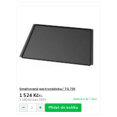
Smaltovaná gastronádoba / TG 735
1 524 Kč
/
Ks
dodávka do 7 dnů
1 260 Kč
bez DPH
Přidat do košíku