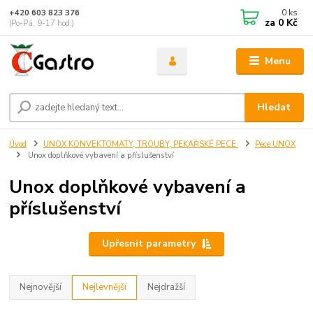
0
ks
+420 603 823 376
za
0 Kč
(Po-Pá, 9-17 hod.)
Menu
Hledat
Úvod
UNOX KONVEKTOMATY, TROUBY, PEKAŘSKÉ PECE
Pece UNOX
Unox doplňkové vybavení a příslušenství
Unox doplňkové vybavení a
příslušenství
Upřesnit parametry
Nejnovější
Nejlevnější
Nejdražší