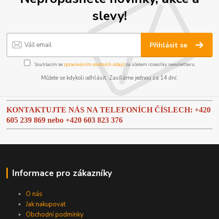
slevy!
Přihlásit se
Souhlasím se
zpracováním osobních údajů
za účelem rozesílky newsletteru.
Můžete se kdykoli odhlásit. Zasíláme jednou za 14 dní.
KONTAKTUJTE NÁS NA TELEFONÍCH ČÍSLECH: +420
605 239 869 nebo
+420 603 823 376
Informace pro zákazníky
O nás
Jak nakupovat
Obchodní podmínky