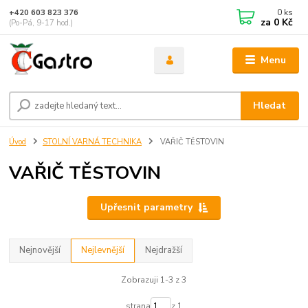
0
ks
+420 603 823 376
za
0 Kč
(Po-Pá, 9-17 hod.)
Menu
Hledat
Úvod
STOLNÍ VARNÁ TECHNIKA
VAŘIČ TĚSTOVIN
VAŘIČ TĚSTOVIN
Upřesnit parametry
Nejnovější
Nejlevnější
Nejdražší
Zobrazuji 1-3 z 3
strana
z 1