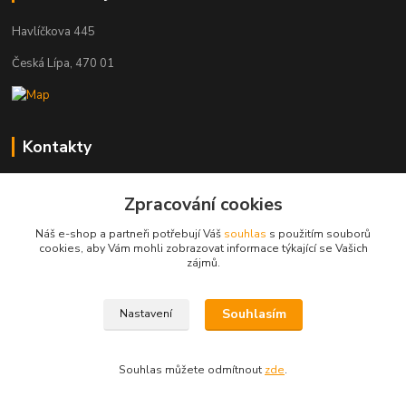
Havlíčkova 445
Česká Lípa, 470 01
Kontakty
Zákaznická podpora
+420 603 823 376
Zpracování cookies
(Po-Pá, 9-17 hod.)
Náš e-shop a partneři potřebují Váš
souhlas
s použitím souborů
cookies, aby Vám mohli zobrazovat informace týkající se Vašich
pelant@cgastro.cz
zájmů.
Souhlasím
Nastavení
Souhlas můžete odmítnout
zde
.
Vytvořeno na
Eshop-rychle.cz