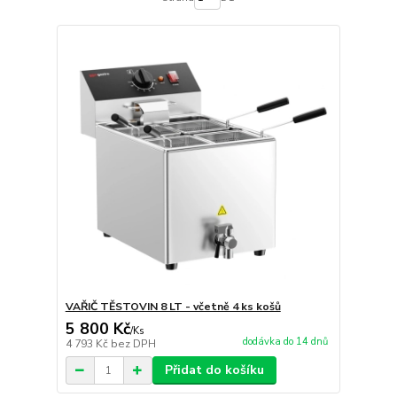
VAŘIČ TĚSTOVIN 8 LT - včetně 4 ks košů
5 800 Kč
/
Ks
dodávka do 14 dnů
4 793 Kč
bez DPH
Přidat do košíku