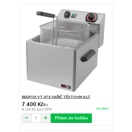
REDFOX VT 07 E VAŘIČ TĚSTOVIN 8 LT
7 400 Kč
/
Ks
skladem
6 116 Kč
bez DPH
Přidat do košíku