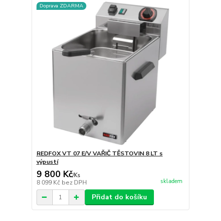
Doprava ZDARMA
REDFOX VT 07 E/V VAŘIČ TĚSTOVIN 8 LT s
výpustí
9 800 Kč
/
Ks
skladem
8 099 Kč
bez DPH
Přidat do košíku