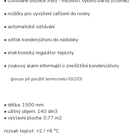
• izolované bočnice ABS - možnost výběru barvy (vzorník)
• nožičky pro vyvýšení zařízení do roviny
• automatické odtávání
• odtok kondenzátoru do nádobky
• elektronický regulátor teploty
• zvukový alarm informující o znečištění kondenzátoru
(pouze při použití termostatu IGLOO)
• délka: 1500 mm
• užitný objem: 140 dm3
• výstavní plocha: 0,77 m2
rozsah teplot: +2 / +8 °C