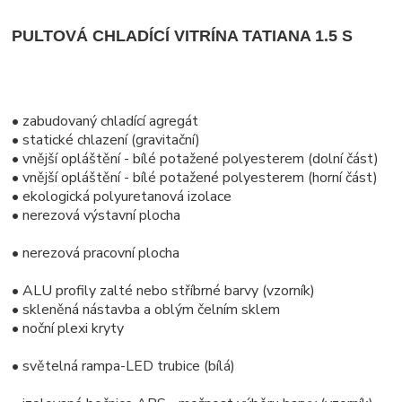
PULTOVÁ CHLADÍCÍ VITRÍNA TATIANA 1.5 S
• zabudovaný chladící agregát
• statické chlazení (gravitační)
• vnější opláštění - bílé potažené polyesterem (dolní část)
• vnější opláštění - bílé potažené polyesterem (horní část)
• ekologická polyuretanová izolace
• nerezová výstavní plocha
• nerezová pracovní plocha
• ALU profily zalté nebo stříbrné barvy (vzorník)
• skleněná nástavba a oblým čelním sklem
• noční plexi kryty
• světelná rampa-LED trubice (bílá)