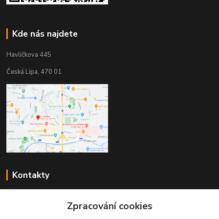
Kde nás najdete
Havlíčkova 445
Česká Lípa, 470 01
Kontakty
Zákaznická podpora
Zpracování cookies
+420 603 823 376
(Po-Pá, 9-17 hod.)