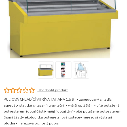
Ohodnotit produkt
PULTOVÁ CHLADÍCÍ VITRÍNA TATIANA 1.5 S • zabudovaný chladící
agregát• statické chlazení (gravitační)• vnější opláštění - bílé potažené
polyesterem (dolní část)• vnější opláštění - bílé potažené polyesterem
(horní část)• ekologická polyuretanová izolace• nerezová výstavní
plocha • nerezová pr...
celý popis