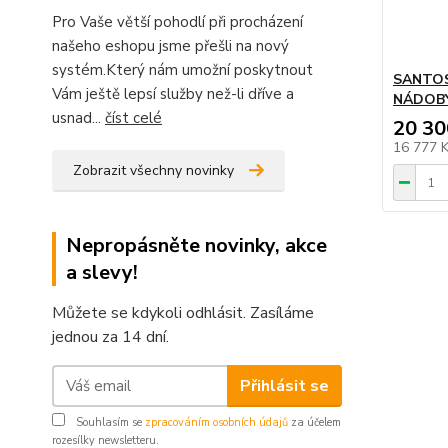
Pro Vaše větší pohodlí při procházení
našeho eshopu jsme přešli na nový
systém.Který nám umožní poskytnout
SANTOS
Vám ještě lepsí služby než-li dříve a
NÁDOB
usnad...
číst celé
20 30
16 777 
Zobrazit všechny novinky
Nepropásněte novinky, akce
a slevy!
Můžete se kdykoli odhlásit. Zasíláme
jednou za 14 dní.
Přihlásit se
Souhlasím se
zpracováním osobních údajů
za účelem
rozesílky newsletteru.