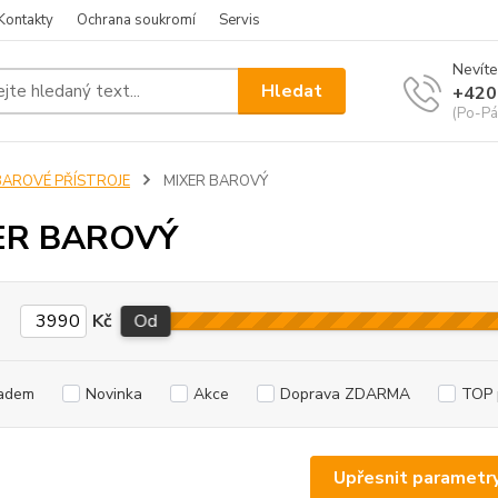
Kontakty
Ochrana soukromí
Servis
Nevíte
Hledat
+420
(Po-Pá
BAROVÉ PŘÍSTROJE
MIXER BAROVÝ
ER BAROVÝ
Kč
Od
adem
Novinka
Akce
Doprava ZDARMA
TOP 
Upřesnit parametr