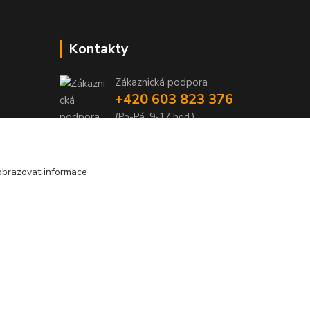
Kontakty
Zákaznická podpora
+420 603 823 376
(Po-Pá, 9-17 hod.)
pelant@cgastro.cz
obrazovat informace
Vytvořeno na
Eshop-rychle.cz