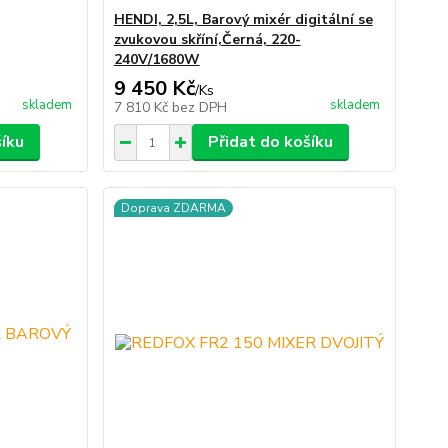
HENDI, 2,5L, Barový mixér digitální se
zvukovou skříní,Černá, 220-
240V/1680W
9 450 Kč
/
Ks
skladem
skladem
7 810 Kč
bez DPH
šíku
Přidat do košíku
Doprava ZDARMA