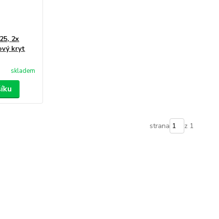
5, 2x
ový kryt
skladem
šíku
strana
z 1