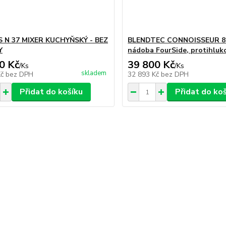
 N 37 MIXER KUCHYŇSKÝ - BEZ
BLENDTEC CONNOISSEUR 82
Y
nádoba FourSide, protihluk
0 Kč
39 800 Kč
/
Ks
/
Ks
skladem
Kč
bez DPH
32 893 Kč
bez DPH
Přidat do košíku
Přidat do ko