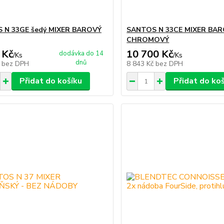
 N 33GE šedý MIXER BAROVÝ
SANTOS N 33CE MIXER BA
CHROMOVÝ
 Kč
10 700 Kč
dodávka do 14
/
Ks
/
Ks
dnů
č
bez DPH
8 843 Kč
bez DPH
Přidat do košíku
Přidat do ko