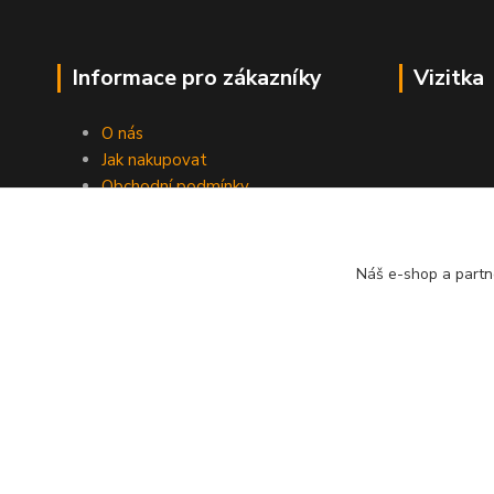
Informace pro zákazníky
Vizitka
O nás
Jak nakupovat
Obchodní podmínky
Odstoupení od smlouvy
Fotogalerie
Kontakty
Náš e-shop a partn
Blog