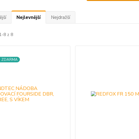
jší
Nejlevnější
Nejdražší
1-8 z 8
a ZDARMA