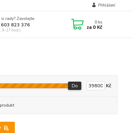
Přihlášení
 si rady? Zavolejte.
0
ks
 603 823 376
za
0 Kč
, 9-17 hod.)
Do
Kč
produkt
y