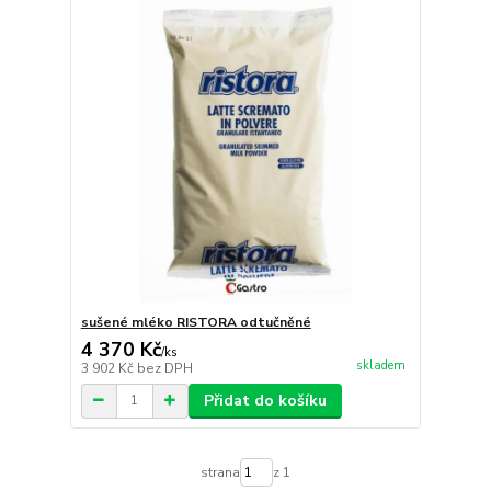
sušené mléko RISTORA odtučněné
4 370 Kč
/
ks
skladem
3 902 Kč
bez DPH
Přidat do košíku
strana
z 1