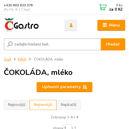
0
ks
+420 603 823 376
za
0 Kč
(Po-Pá, 9-17 hod.)
Menu
Hledat
Úvod
KÁVA
ČOKOLÁDA, mléko
ČOKOLÁDA, mléko
Upřesnit parametry
Nejnovější
Nejlevnější
Nejdražší
Zobrazuji 1-4 z 4
strana
z 1