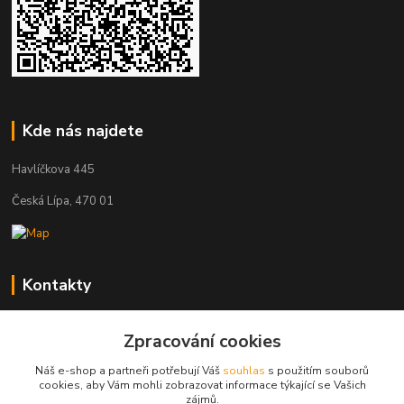
Kde nás najdete
Havlíčkova 445
Česká Lípa, 470 01
Kontakty
Zákaznická podpora
Zpracování cookies
+420 603 823 376
(Po-Pá, 9-17 hod.)
Náš e-shop a partneři potřebují Váš
souhlas
s použitím souborů
cookies, aby Vám mohli zobrazovat informace týkající se Vašich
pelant@cgastro.cz
zájmů.