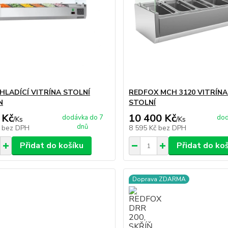
CHLADÍCÍ VITRÍNA STOLNÍ
REDFOX MCH 3120 VITRÍNA
N
STOLNÍ
 Kč
10 400 Kč
dodávka do 7
dod
/
Ks
/
Ks
dnů
č
bez DPH
8 595 Kč
bez DPH
Přidat do košíku
Přidat do ko
Doprava ZDARMA