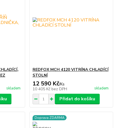
CHLADÍCÍ,
REDFOX MCH 4120 VITRÍNA CHLADÍCÍ
REZ
STOLNÍ
12 590 Kč
/
Ks
skladem
skladem
10 405 Kč
bez DPH
šíku
Přidat do košíku
Doprava ZDARMA