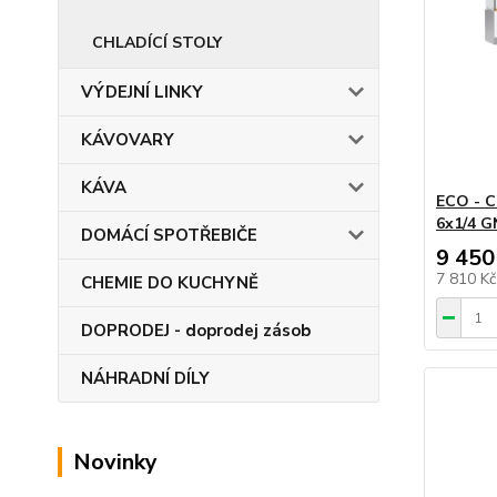
CHLADÍCÍ STOLY
VÝDEJNÍ LINKY
KÁVOVARY
KÁVA
ECO - 
6x1/4 G
DOMÁCÍ SPOTŘEBIČE
9 450
7 810 K
CHEMIE DO KUCHYNĚ
DOPRODEJ - doprodej zásob
NÁHRADNÍ DÍLY
Novinky