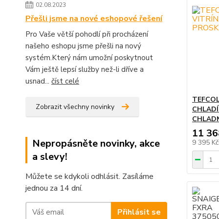
02.08.2023
Přešli jsme na nové eshopové řešení
Pro Vaše větší pohodlí při procházení
našeho eshopu jsme přešli na nový
systém.Který nám umožní poskytnout
Vám ještě lepsí služby než-li dříve a
usnad...
číst celé
TEFCOL
Zobrazit všechny novinky
CHLADÍ
CHLAD
11 36
Nepropásněte novinky, akce
9 395 K
a slevy!
Můžete se kdykoli odhlásit. Zasíláme
jednou za 14 dní.
Přihlásit se