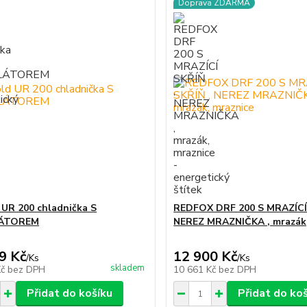
Doprava ZDARMA
 UR 200 chladnička S
REDFOX DRF 200 S MRAZÍCÍ 
LÁTOREM
NEREZ MRAZNIČKA , mrazák,
9 Kč
12 900 Kč
/
Ks
/
Ks
skladem
Kč
bez DPH
10 661 Kč
bez DPH
Přidat do košíku
Přidat do ko