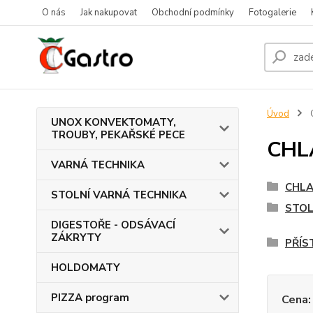
O nás
Jak nakupovat
Obchodní podmínky
Fotogalerie
Úvod
UNOX KONVEKTOMATY,
TROUBY, PEKAŘSKÉ PECE
CHL
VARNÁ TECHNIKA
CHLA
STOLNÍ VARNÁ TECHNIKA
STOL
DIGESTOŘE - ODSÁVACÍ
ZÁKRYTY
PŘÍS
HOLDOMATY
PIZZA program
Cena: