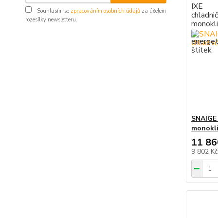
Souhlasím se
zpracováním osobních údajů
za účelem
rozesílky newsletteru.
SNAIGE 
monokli
11 86
9 802 K