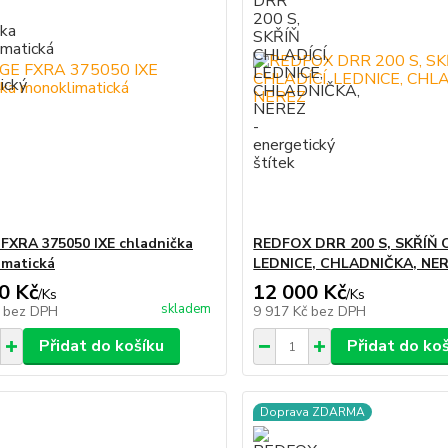
FXRA 375050 IXE chladnička
REDFOX DRR 200 S, SKŘÍŇ 
matická
LEDNICE, CHLADNIČKA, NE
0 Kč
12 000 Kč
/
Ks
/
Ks
skladem
č
bez DPH
9 917 Kč
bez DPH
Přidat do košíku
Přidat do ko
Doprava ZDARMA