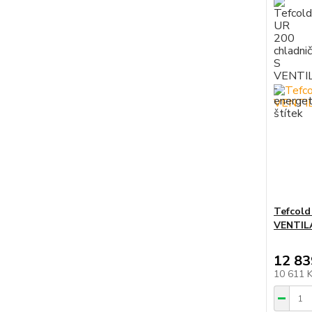
Tefcold
VENTI
12 83
10 611 