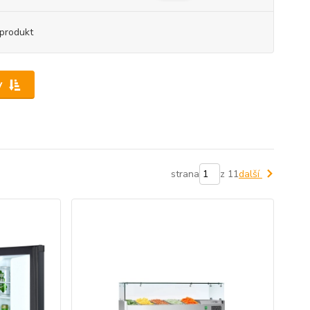
produkt
y
strana
z 11
další