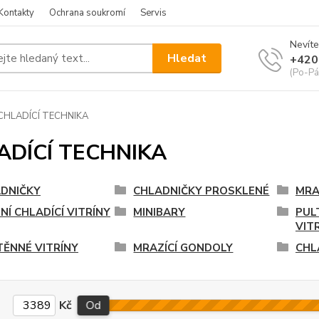
Kontakty
Ochrana soukromí
Servis
Nevíte
Hledat
+420
(Po-Pá
CHLADÍCÍ TECHNIKA
ADÍCÍ TECHNIKA
DNIČKY
CHLADNIČKY PROSKLENÉ
MRA
NÍ CHLADÍCÍ VITRÍNY
MINIBARY
PUL
VIT
TĚNNÉ VITRÍNY
MRAZÍCÍ GONDOLY
CHL
Kč
Od