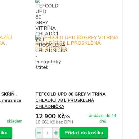
SKŘÍŇ ,
TEFCOLD UPD 80 GREY VITRÍNA
 mraznice
CHLADÍCÍ 78 L PROSKLENÁ
CHLADNIČKA
12 900 Kč
dodávka do 14
/
Ks
skladem
dnů
10 661 Kč
bez DPH
šíku
Přidat do košíku