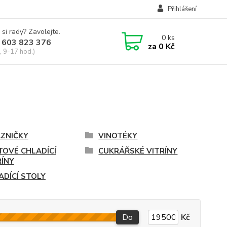
Přihlášení
 si rady? Zavolejte.
0
ks
 603 823 376
za
0 Kč
, 9-17 hod.)
ZNIČKY
VINOTÉKY
TOVÉ CHLADÍCÍ
CUKRÁŘSKÉ VITRÍNY
RÍNY
ADÍCÍ STOLY
Do
Kč