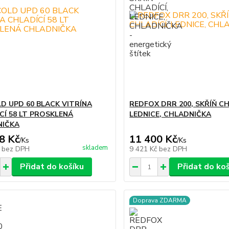
D UPD 60 BLACK VITRÍNA
REDFOX DRR 200, SKŘÍŇ CH
CÍ 58 LT PROSKLENÁ
LEDNICE, CHLADNIČKA
NIČKA
8 Kč
11 400 Kč
/
Ks
/
Ks
skladem
č
bez DPH
9 421 Kč
bez DPH
Přidat do košíku
Přidat do ko
Doprava ZDARMA