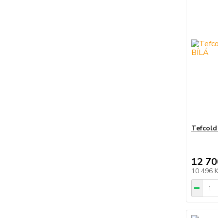
Tefcold
12 70
10 496 