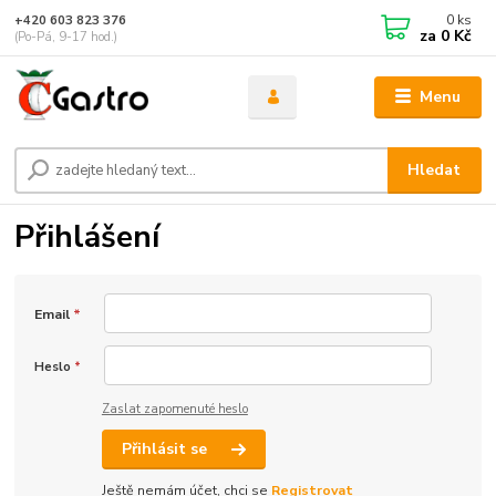
0
ks
+420 603 823 376
za
0 Kč
(Po-Pá, 9-17 hod.)
Menu
Hledat
Přihlášení
Email
*
Heslo
*
Zaslat zapomenuté heslo
Přihlásit se
Ještě nemám účet, chci se
Registrovat