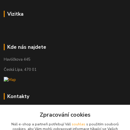
Vizitka
Kde nás najdete
Havlíčkova 445
Česká Lípa, 470 01
Kontakty
Zákaznická podpora
+420 603 823 376
Zpracování cookies
(Po-Pá, 9-17 hod.)
Náš e-shop a partneři potřebují Váš
souhlas
s použitím souborů
cookies, aby Vám mohli zobrazovat informace týkající se Vašich