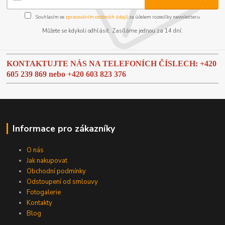
Souhlasím se
zpracováním osobních údajů
za účelem rozesílky newsletteru.
Můžete se kdykoli odhlásit. Zasíláme jednou za 14 dní.
KONTAKTUJTE NÁS NA TELEFONÍCH ČÍSLECH: +420
605 239 869 nebo
+420 603 823 376
Informace pro zákazníky
O nás
Jak nakupovat
Obchodní podmínky
Odstoupení od smlouvy
Fotogalerie
Kontakty
Blog