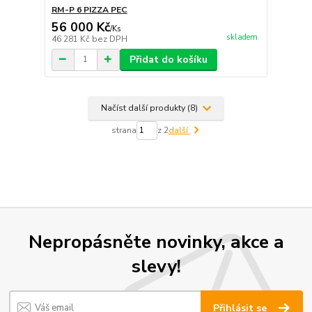
RM-P 6 PIZZA PEC
56 000 Kč
/
Ks
skladem
46 281 Kč
bez DPH
Přidat do košíku
Načíst další produkty (8)
strana
z 2
další
Nepropásněte novinky, akce a
slevy!
Přihlásit se