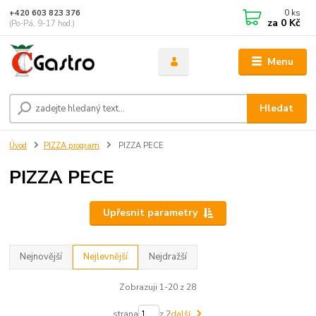
0
ks
+420 603 823 376
za
0 Kč
(Po-Pá, 9-17 hod.)
Menu
Hledat
Úvod
PIZZA program
PIZZA PECE
PIZZA PECE
Upřesnit parametry
Nejnovější
Nejlevnější
Nejdražší
Zobrazuji 1-20 z 28
strana
z 2
další