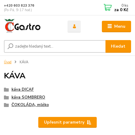
0
ks
+420 603 823 376
za
0 Kč
(Po-Pá, 9-17 hod.)
Menu
Hledat
Úvod
KÁVA
KÁVA
káva DICAF
káva SOMBRERO
ČOKOLÁDA, mléko
Upřesnit parametry