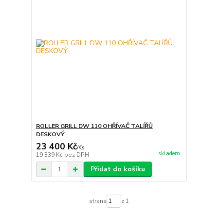
ROLLER GRILL DW 110 OHŘÍVAČ TALÍŘŮ
DESKOVÝ
23 400 Kč
/
Ks
skladem
19 339 Kč
bez DPH
Přidat do košíku
strana
z 1