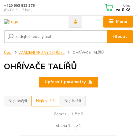
0
ks
+420 603 823 376
za
0 Kč
(Po-Pá, 9-17 hod.)
Menu
Hledat
Úvod
ZAŘÍZENÍ PRO VÝDEJ JÍDEL
OHŘÍVAČE TALÍŘŮ
OHŘÍVAČE TALÍŘŮ
Upřesnit parametry
Nejnovější
Nejlevnější
Nejdražší
Zobrazuji 1-5 z 5
strana
z 1