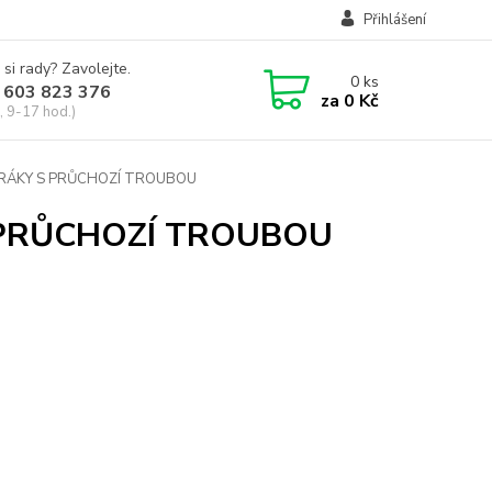
Přihlášení
 si rady? Zavolejte.
0
ks
 603 823 376
za
0 Kč
, 9-17 hod.)
RÁKY S PRŮCHOZÍ TROUBOU
 PRŮCHOZÍ TROUBOU