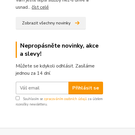
Vám ještě lepsí služby než-li dříve a
usnad...
číst celé
Zobrazit všechny novinky
Nepropásněte novinky, akce
a slevy!
Můžete se kdykoli odhlásit. Zasíláme
jednou za 14 dní.
Přihlásit se
Souhlasím se
zpracováním osobních údajů
za účelem
rozesílky newsletteru.