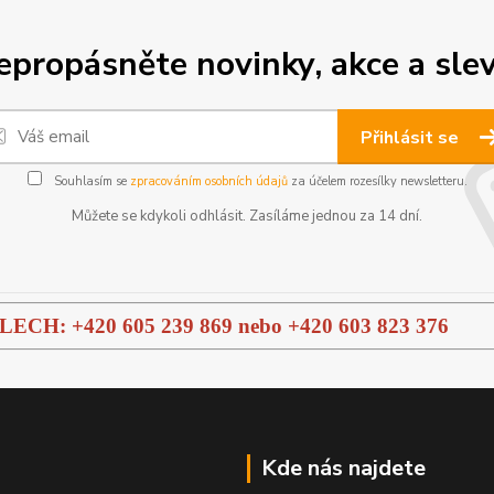
epropásněte novinky, akce a slev
Přihlásit se
Souhlasím se
zpracováním osobních údajů
za účelem rozesílky newsletteru.
Můžete se kdykoli odhlásit. Zasíláme jednou za 14 dní.
H: +420 605 239 869 nebo
+420 603 823 376
Kde nás najdete