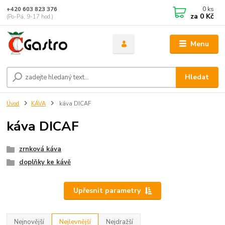
0
ks
+420 603 823 376
za
0 Kč
(Po-Pá, 9-17 hod.)
Menu
Hledat
Úvod
KÁVA
káva DICAF
káva DICAF
zrnková káva
doplňky ke kávě
Upřesnit parametry
Nejnovější
Nejlevnější
Nejdražší