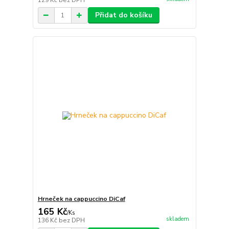
129 Kč
bez DPH
Přidat do košíku
Hrneček na cappuccino DiCaf
165 Kč
/
Ks
skladem
136 Kč
bez DPH