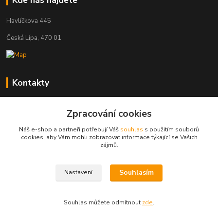
Kde nás najdete
Havlíčkova 445
Česká Lípa, 470 01
Kontakty
Zákaznická podpora
Zpracování cookies
+420 603 823 376
(Po-Pá, 9-17 hod.)
Náš e-shop a partneři potřebují Váš
souhlas
s použitím souborů
cookies, aby Vám mohli zobrazovat informace týkající se Vašich
pelant@cgastro.cz
zájmů.
Souhlasím
Nastavení
Souhlas můžete odmítnout
zde
.
Vytvořeno na
Eshop-rychle.cz