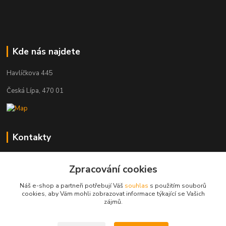
Kde nás najdete
Havlíčkova 445
Česká Lípa, 470 01
Kontakty
Zákaznická podpora
+420 603 823 376
Zpracování cookies
(Po-Pá, 9-17 hod.)
Náš e-shop a partneři potřebují Váš
souhlas
s použitím souborů
cookies, aby Vám mohli zobrazovat informace týkající se Vašich
pelant@cgastro.cz
zájmů.