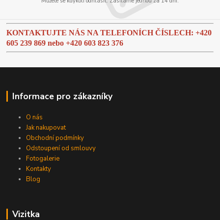
Můžete se kdykoli odhlásit. Zasíláme jednou za 14 dní.
KONTAKTUJTE NÁS NA TELEFONÍCH ČÍSLECH: +420
605 239 869 nebo
+420 603 823 376
Informace pro zákazníky
O nás
Jak nakupovat
Obchodní podmínky
Odstoupení od smlouvy
Fotogalerie
Kontakty
Blog
Vizitka