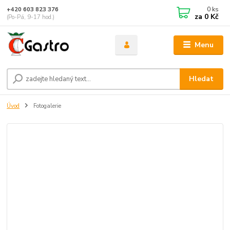
0
ks
+420 603 823 376
za
0 Kč
(Po-Pá, 9-17 hod.)
Menu
Hledat
Úvod
Fotogalerie