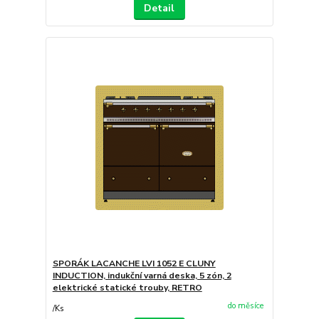
Detail
SPORÁK LACANCHE LVI 1052 E CLUNY
INDUCTION, indukční varná deska, 5 zón, 2
elektrické statické trouby, RETRO
do měsíce
/
Ks