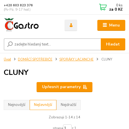
0
ks
+420 603 823 376
za
0 Kč
(Po-Pá, 9-17 hod.)
Menu
Hledat
Úvod
DOMÁCÍ SPOTŘEBIČE
SPORÁKY LACANCHE
CLUNY
CLUNY
Upřesnit parametry
Nejnovější
Nejlevnější
Nejdražší
Zobrazuji 1-14 z 14
strana
z 1