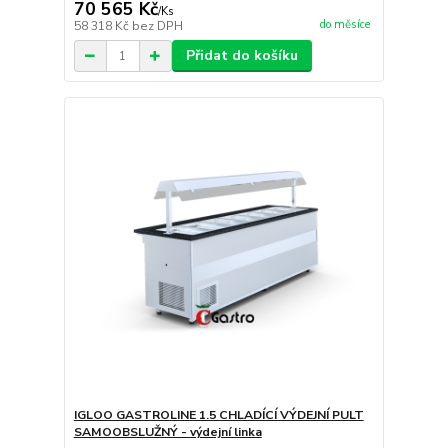
70 565 Kč
/
Ks
do měsíce
58 318 Kč
bez DPH
Přidat do košíku
IGLOO GASTROLINE 1.5 CHLADÍCÍ VÝDEJNÍ PULT
SAMOOBSLUŽNÝ - výdejní linka