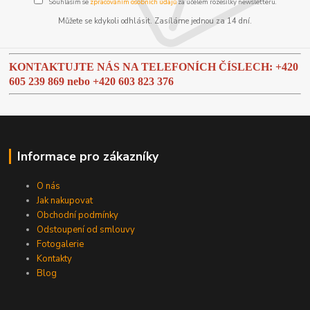
Souhlasím se
zpracováním osobních údajů
za účelem rozesílky newsletteru.
Můžete se kdykoli odhlásit. Zasíláme jednou za 14 dní.
KONTAKTUJTE NÁS NA TELEFONÍCH ČÍSLECH: +420
605 239 869 nebo
+420 603 823 376
Informace pro zákazníky
O nás
Jak nakupovat
Obchodní podmínky
Odstoupení od smlouvy
Fotogalerie
Kontakty
Blog