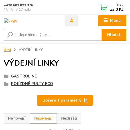
0
ks
+420 603 823 376
za
0 Kč
(Po-Pá, 9-17 hod.)
Menu
Hledat
Úvod
VÝDEJNÍ LINKY
VÝDEJNÍ LINKY
GASTROLINE
POJÍZDNÉ PULTY ECO
Upřesnit parametry
Nejnovější
Nejlevnější
Nejdražší