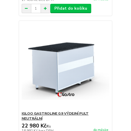
Přidat do košíku
IGLOO GASTROLINE 0.9 VÝDEJNÍ PULT
NEUTRÁLNÍ
22 980 Kč
/
Ks
do měsíce
18 992 Kč
bez DPH