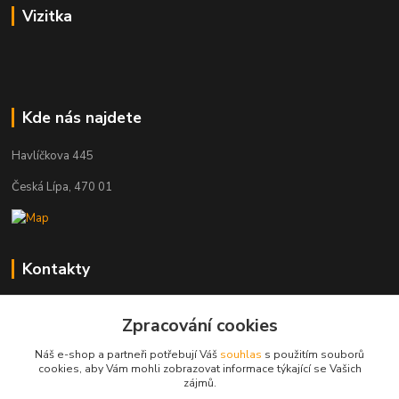
Vizitka
Kde nás najdete
Havlíčkova 445
Česká Lípa, 470 01
Kontakty
Zákaznická podpora
+420 603 823 376
Zpracování cookies
(Po-Pá, 9-17 hod.)
Náš e-shop a partneři potřebují Váš
souhlas
s použitím souborů
cookies, aby Vám mohli zobrazovat informace týkající se Vašich
pelant@cgastro.cz
zájmů.