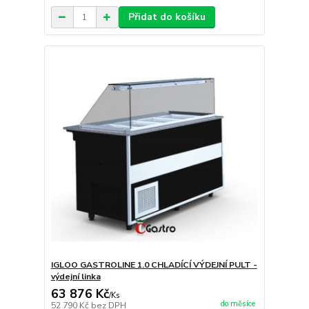
Přidat do košíku
IGLOO GASTROLINE 1.0 CHLADÍCÍ VÝDEJNÍ PULT -
výdejní linka
63 876 Kč
/
Ks
do měsíce
52 790 Kč
bez DPH