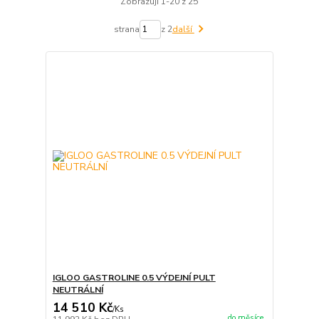
Zobrazuji 1-20 z 25
strana
z 2
další
IGLOO GASTROLINE 0.5 VÝDEJNÍ PULT
NEUTRÁLNÍ
14 510 Kč
/
Ks
do měsíce