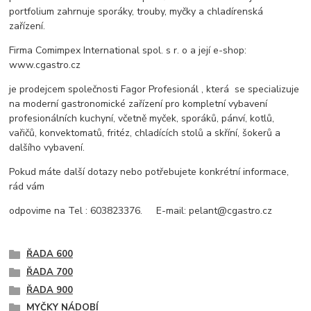
portfolium zahrnuje sporáky, trouby, myčky a chladírenská
zařízení.
Firma Comimpex International spol. s r. o a její e-shop:
www.cgastro.cz
je prodejcem společnosti Fagor Profesionál , která se specializuje
na moderní gastronomické zařízení pro kompletní vybavení
profesionálních kuchyní, včetně myček, sporáků, pánví, kotlů,
vařičů, konvektomatů, fritéz, chladících stolů a skříní, šokerů a
dalšího vybavení.
Pokud máte další dotazy nebo potřebujete konkrétní informace,
rád vám
odpovime na Tel : 603823376. E-mail: pelant@cgastro.cz
ŘADA 600
ŘADA 700
ŘADA 900
MYČKY NÁDOBÍ