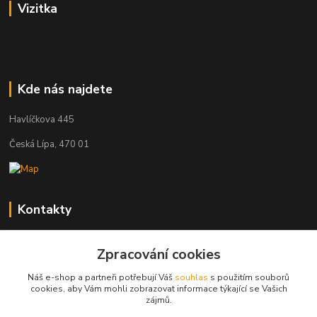
Vizitka
Kde nás najdete
Havlíčkova 445
Česká Lípa, 470 01
Kontakty
Zákaznická podpora
+420 603 823 376
Zpracování cookies
(Po-Pá, 9-17 hod.)
Náš e-shop a partneři potřebují Váš
souhlas
s použitím souborů
cookies, aby Vám mohli zobrazovat informace týkající se Vašich
pelant@cgastro.cz
zájmů.