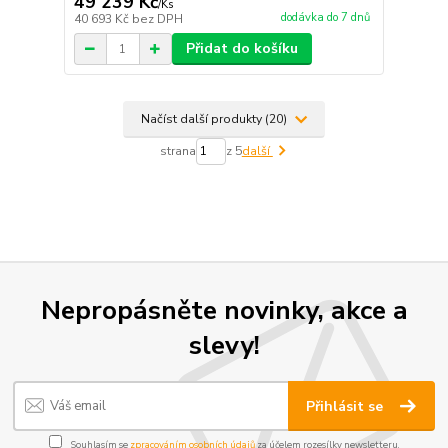
49 239 Kč
/
Ks
dodávka do 7 dnů
40 693 Kč
bez DPH
Přidat do košíku
Načíst další produkty (20)
strana
z 5
další
Nepropásněte novinky, akce a
slevy!
Přihlásit se
Souhlasím se
zpracováním osobních údajů
za účelem rozesílky newsletteru.