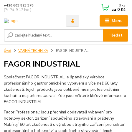
0
ks
+420 603 823 376
za
0 Kč
(Po-Pá, 9-17 hod.)
Menu
Hledat
Úvod
VARNÁ TECHNIKA
FAGOR INDUSTRIAL
FAGOR INDUSTRIAL
Společnost FAGOR INDUSTRIAL je španělský výrobce
profesionálního gastronomického vybavení s více než 60 lety
zkušeností. Jejich produkty jsou oblíbené mezi profesionálními
kuchaři a majiteli restaurací. Zde jsou některé klíčové informace o
FAGOR INDUSTRIAL:
Fagor Professional: Jsou předními dodavateli vybavení pro
hotelový sektor, zařízení společného stravování a prádelny.
Nabízejí 60 let zkušeností s výrobou strojního zařízení pro sektor
profesionálního hotelnictví a společného stravování. Jejich