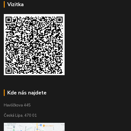
Vizitka
Kde nás najdete
Havlíčkova 445
Česká Lípa, 470 01