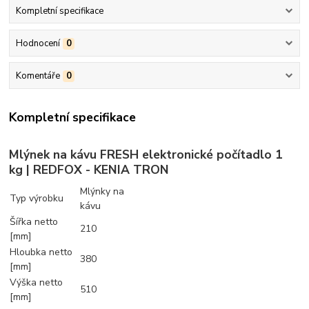
Kompletní specifikace
Hodnocení
0
Komentáře
0
Kompletní specifikace
Mlýnek na kávu FRESH elektronické počítadlo 1
kg | REDFOX - KENIA TRON
Mlýnky na
Typ výrobku
kávu
Šířka netto
210
[mm]
Hloubka netto
380
[mm]
Výška netto
510
[mm]