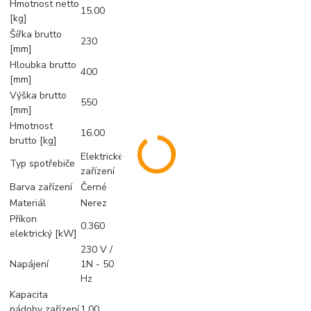
Hmotnost netto
15.00
[kg]
Šířka brutto
230
[mm]
Hloubka brutto
400
[mm]
Výška brutto
550
[mm]
Hmotnost
16.00
brutto [kg]
Elektrické
Typ spotřebiče
zařízení
Barva zařízení
Černé
Materiál
Nerez
Příkon
0.360
elektrický [kW]
230 V /
Napájení
1N - 50
Hz
Kapacita
nádoby zařízení
1.00