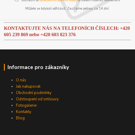
Souhlasím se
zpracováním osobních údajů
za účelem rozesílky newsletteru.
Můžete se kdykoli odhlásit. Zasíláme jednou za 14 dní.
KONTAKTUJTE NÁS NA TELEFONÍCH ČÍSLECH: +420
605 239 869 nebo
+420 603 823 376
Informace pro zákazníky
O nás
Jak nakupovat
Obchodní podmínky
Odstoupení od smlouvy
Fotogalerie
Kontakty
Blog