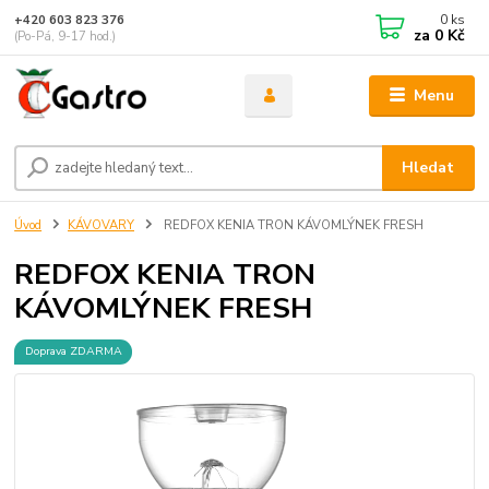
0
ks
+420 603 823 376
za
0 Kč
(Po-Pá, 9-17 hod.)
Menu
Hledat
Úvod
KÁVOVARY
REDFOX KENIA TRON KÁVOMLÝNEK FRESH
REDFOX KENIA TRON
KÁVOMLÝNEK FRESH
Doprava ZDARMA