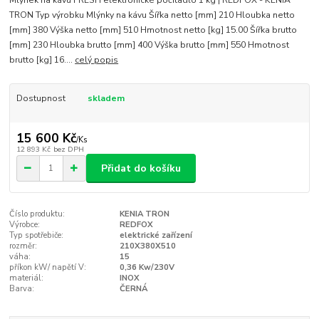
Mlýnek na kávu FRESH elektronické počítadlo 1 kg | REDFOX - KENIA
TRON Typ výrobku Mlýnky na kávu Šířka netto [mm] 210 Hloubka netto
[mm] 380 Výška netto [mm] 510 Hmotnost netto [kg] 15.00 Šířka brutto
[mm] 230 Hloubka brutto [mm] 400 Výška brutto [mm] 550 Hmotnost
brutto [kg] 16....
celý popis
Dostupnost
skladem
15 600 Kč
/
Ks
12 893 Kč
bez DPH
Přidat do košíku
Číslo produktu:
KENIA TRON
Výrobce:
REDFOX
Typ spotřebiče:
elektrické zařízení
rozměr:
210X380X510
váha:
15
příkon kW/ napětí V:
0,36 Kw/230V
materiál:
INOX
Barva:
ČERNÁ