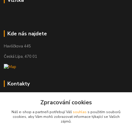
Vizitka
Kde nás najdete
Havlíčkova 445
Česká Lípa, 470 01
Kontakty
Zákaznická podpora
Zpracování cookies
+420 603 823 376
(Po-Pá, 9-17 hod.)
Náš e-shop a partneři potřebují Váš
souhlas
s použitím souborů
cookies, aby Vám mohli zobrazovat informace týkající se Vašich
pelant@cgastro.cz
zájmů.