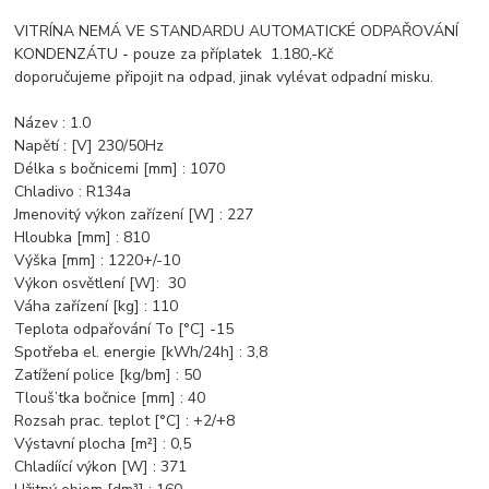
VITRÍNA NEMÁ VE STANDARDU AUTOMATICKÉ ODPAŘOVÁNÍ
KONDENZÁTU - pouze za příplatek 1.180,-Kč
doporučujeme připojit na odpad, jinak vylévat odpadní misku.
Název : 1.0
Napětí : [V] 230/50Hz
Délka s bočnicemi [mm] : 1070
Chladivo : R134a
Jmenovitý výkon zařízení [W] : 227
Hloubka [mm] : 810
Výška [mm] : 1220+/-10
Výkon osvětlení [W]: 30
Váha zařízení [kg] : 110
Teplota odpařování To [°C] -15
Spotřeba el. energie [kWh/24h] : 3,8
Zatížení police [kg/bm] : 50
Tlouš’tka bočnice [mm] : 40
Rozsah prac. teplot [°C] : +2/+8
Výstavní plocha [m²] : 0,5
Chladíící výkon [W] : 371