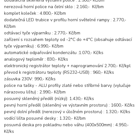
dodatečná skleněná výstavní police : 2.500,- Kč/bm
nerezová horní police na čelní sklo : 2.160,- Kč/bm
komplet koleček : 4.800,- Kč/bm
dodatečná LED trubice v profilu horní světelné rampy : 2.770,-
Kč/bm
odtávací tyče výparníku : 2.770,- Kč/bm
zařízení s rozsahem teploty od -2°C do +4°C (obsahuje odtávací
tyče výparníku) : 6.990,- Kč/bm
automatické odpařování kondenzátu :1.070,- Kč/ks
analogový teploměr : 830,- Kč/ks
elektronický registrátor teploty + naprogramování 2.700,- Kč/kpl
převod k registrátoru teploty (RS232–USB) : 960,- Kč/ks
zásuvka 230V: 990,- Kč/ks
police na tašky - ALU profily zlaté nebo stříbrné barvy (vylučuje
nárazovou lištu) : 2.990,- Kč/bm
posuvný skleněný předěl (nízký): 1.430,- Kč/ks
pevný horní předěl (skleněný ve výstavním prostoru) : 1600,- Kč/ks
pevný dolní předěl (nerezový v úložném prostoru) : 1.320,- Kč/ks
vodící lišta posuvné desky : 1.320,- Kč/bm
posuvná deska pro pokladnu nebo váhu (400x500mm) : 4.950,-
Kč/ks