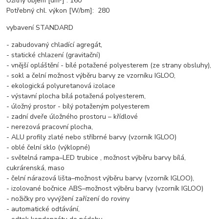
Užitný objem [dm³] : 160
Potřebný chl. výkon [W/bm]: 280
vybavení STANDARD
- zabudovaný chladící agregát,
- statické chlazení (gravitační)
- vnější opláštění - bílé potažené polyesterem (ze strany obsluhy),
- sokl a čelní možnost výběru barvy ze vzorníku IGLOO,
- ekologická polyuretanová izolace
- výstavní plocha bílá potažená polyesterem,
- úložný prostor - bílý potaženým polyesterem
- zadní dveře úložného prostoru – křídlové
- nerezová pracovní plocha,
- ALU profily zlaté nebo stříbrné barvy (vzorník IGLOO)
- oblé čelní sklo (výklopné)
- světelná rampa–LED trubice , možnost výběru barvy bílá,
cukrárenská, maso
- čelní nárazová lišta–možnost výběru barvy (vzorník IGLOO),
- izolované bočnice ABS–možnost výběru barvy (vzorník IGLOO)
- nožičky pro vyvýžení zařízení do roviny
- automatické odtávání,