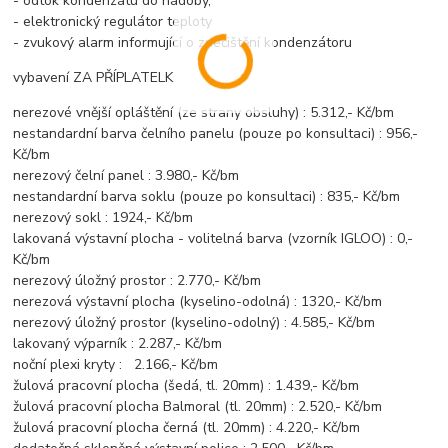
- odtok kondenzátu do nádoby,
- elektronický regulátor teploty
- zvukový alarm informující o znečištění kondenzátoru
vybavení ZA PŘÍPLATELK
nerezové vnější opláštění (ze strany obsluhy) : 5.312,- Kč/bm
nestandardní barva čelního panelu (pouze po konsultaci) : 956,-
Kč/bm
nerezový čelní panel : 3.980,- Kč/bm
nestandardní barva soklu (pouze po konsultaci) : 835,- Kč/bm
nerezový sokl : 1924,- Kč/bm
lakovaná výstavní plocha - volitelná barva (vzorník IGLOO) : 0,-
Kč/bm
nerezový úložný prostor : 2.770,- Kč/bm
nerezová výstavní plocha (kyselino-odolná) : 1320,- Kč/bm
nerezový úložný prostor (kyselino-odolný) : 4.585,- Kč/bm
lakovaný výparník : 2.287,- Kč/bm
noční plexi kryty : 2.166,- Kč/bm
žulová pracovní plocha (šedá, tl. 20mm) : 1.439,- Kč/bm
žulová pracovní plocha Balmoral (tl. 20mm) : 2.520,- Kč/bm
žulová pracovní plocha černá (tl. 20mm) : 4.220,- Kč/bm