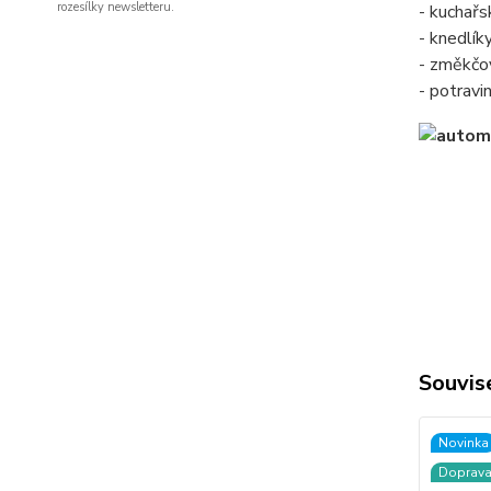
rozesílky newsletteru.
- kuchař
- knedlík
- změkčo
- potravi
Souvise
Novinka
Doprav