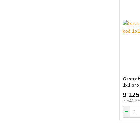
GastroH
1x1 pro
9 125
7 541 K