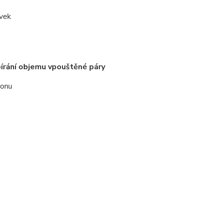
évek
bírání objemu vpouštěné páry
konu