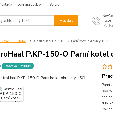
Kontakty
Ochrana soukromí
Servis
Nevíte
Hledat
+420
(Po-Pá
VARNÁ TECHNIKA
GastroHaal P.KP-150-O Parní kotel okrouhlý 150l
roHaal P.KP-150-O Parní kotel 
Doprava ZDARMA
Prac
Parní 
900Pou
spálen
duplik
Poklop