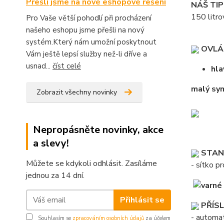
Přešli jsme na nové eshopové řešení
NÁŠ TIP
150 litr
Pro Vaše větší pohodlí při procházení
našeho eshopu jsme přešli na nový
systém.Který nám umožní poskytnout
OVLÁ
Vám ještě lepsí služby než-li dříve a
usnad...
číst celé
hla
malý sy
Zobrazit všechny novinky
Nepropásněte novinky, akce
a slevy!
STAND
Můžete se kdykoli odhlásit. Zasíláme
- sítko p
jednou za 14 dní.
Přihlásit se
PŘÍSL
- automat
Souhlasím se
zpracováním osobních údajů
za účelem