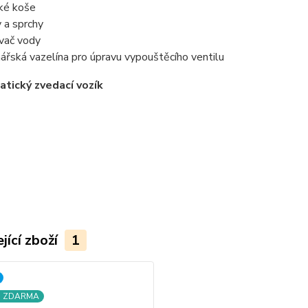
ské koše
y a sprchy
vač vody
nářská vazelína pro úpravu vypouštěcího ventilu
jící zboží
1
a ZDARMA