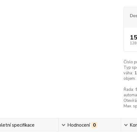
Dos
15
128
Číslo p
Typ spo
váha:
1
objem:
Řada:
automat
Otevírá
Max. sp
etní specifikace
Hodnocení
0
Ko