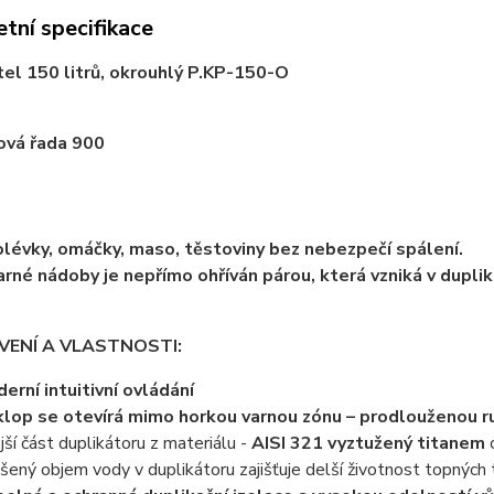
tní specifikace
tel 150 litrů, okrouhlý P.KP-150-O
ová řada 900
olévky, omáčky, maso, těstoviny bez nebezpečí spálení.
rné nádoby je nepřímo ohříván párou, která vzniká v dupli
ENÍ A VLASTNOSTI:
erní intuitivní ovládání
lop se otevírá mimo horkou varnou zónu – prodlouženou r
jší část duplikátoru z materiálu -
AISI 321 vyztužený titanem
c
šený objem vody v duplikátoru zajišťuje delší životnost topných 