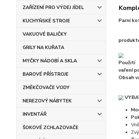
Komple
ZAŘÍZENÍ PRO VÝDEJ JÍDEL
Parní ko
KUCHYŇSKÉ STROJE
VAKUOVÉ BALIČKY
produkt
GRILY NA KUŘATA
MYČKY NÁDOBÍ A SKLA
Použití
vaření p
BAROVÉ PŘÍSTROJE
Obsah va
ZMĚKČOVAČE VODY
VYBAV
NEREZOVÝ NÁBYTEK
Mod
INVENTÁŘ
Pok
Vně
ŠOKOVÉ ZCHLAZOVAČE
Zvý