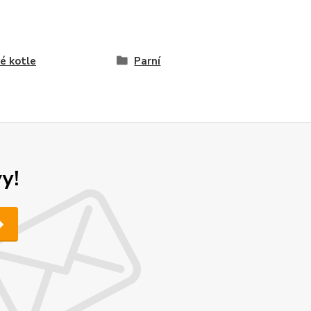
é kotle
Parní
y!