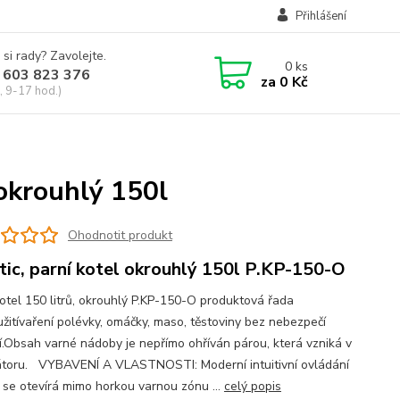
Přihlášení
 si rady? Zavolejte.
0
ks
 603 823 376
za
0 Kč
, 9-17 hod.)
okrouhlý 150l
Ohodnotit produkt
tic, parní kotel okrouhlý 150l P.KP-150-O
kotel 150 litrů, okrouhlý P.KP-150-O produktová řada
žitívaření polévky, omáčky, maso, těstoviny bez nebezpečí
í.Obsah varné nádoby je nepřímo ohříván párou, která vzniká v
átoru. VYBAVENÍ A VLASTNOSTI: Moderní intuitivní ovládání
 se otevírá mimo horkou varnou zónu ...
celý popis