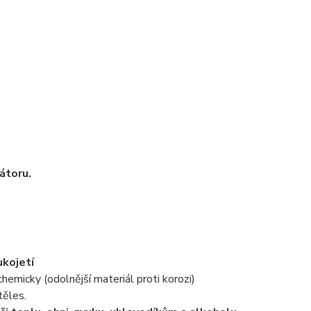
kátoru.
ukojetí
hemicky (odolnější materiál proti korozi)
těles.