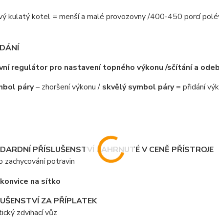
ový kulatý kotel = menší a malé provozovny /400-450 porcí pol
DÁNÍ
vní regulátor pro nastavení topného výkonu /sčítání a ode
mbol páry
– zhoršení výkonu /
skvělý symbol páry
= přidání vý
ARDNÍ PŘÍSLUŠENSTVÍ ZAHRNUTÉ V CENĚ PŘÍSTROJE
ro zachycování potravin
UŠENSTVÍ ZA PŘÍPLATEK
ický zdvihací vůz