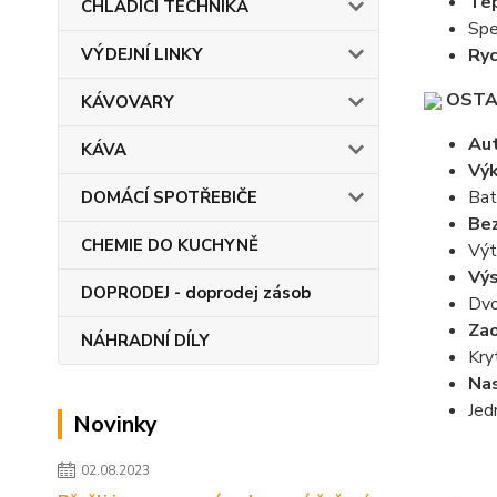
Tep
CHLADÍCÍ TECHNIKA
Spe
VÝDEJNÍ LINKY
Ryc
OSTA
KÁVOVARY
Aut
KÁVA
Výk
Bat
DOMÁCÍ SPOTŘEBIČE
Bez
CHEMIE DO KUCHYNĚ
Výt
Výs
DOPRODEJ - doprodej zásob
Dvo
Zao
NÁHRADNÍ DÍLY
Kry
Nas
Jed
Novinky
02.08.2023