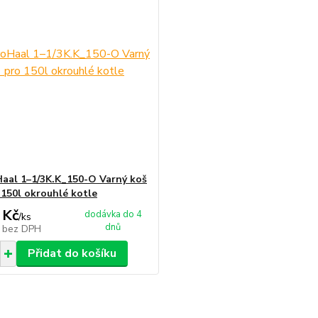
aal 1–1/3K.K_150-O Varný koš
 150l okrouhlé kotle
 Kč
dodávka do 4
/
ks
dnů
č
bez DPH
Přidat do košíku