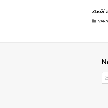
Zboží 
VARN
N