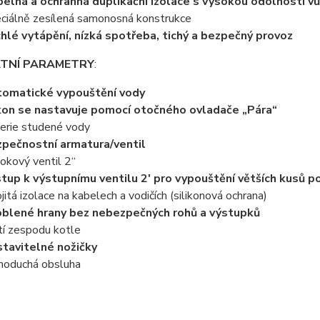
elná a ochranná duplikační izolace s vysokou odolností vůč
ciálně zesílená samonosná konstrukce
hlé vytápění, nízká spotřeba, tichý a bezpečný provoz
TNÍ PARAMETRY
:
omatické vypouštění vody
on se nastavuje pomocí otočného ovladače „Pára“
erie studené vody
pečnostní armatura/ventil
okový ventil 2“
tup k výstupnímu ventilu 2' pro vypouštění větších kusů p
jitá izolace na kabelech a vodičích (silikonová ochrana)
blené hrany bez nebezpečných rohů a výstupků
tí zespodu kotle
tavitelné nožičky
noduchá obsluha