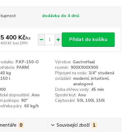
tupnost
dodávka do 4 dnů
5 400 Kč
/
ks
Přidat do košíku
 430 Kč
bez DPH
roduktu:
P.KP-150-O
Výrobce:
GastroHaal
třebiče:
PARNÍ
rozměr:
900X900X900
40 kg
Připojení na vodu:
3/4" studená
150 l
ovládání:
moderní, intuitivní,
analogové
900
Doba ohřevu vody:
45 min
ické dopouštění:
Ano
Spodní kryt:
Ano
ní poklopu:
90°
Cejchování:
50l, 100l, 150l
otřeba páry:
60 kg/h
mentáře
0
Související zboží
1