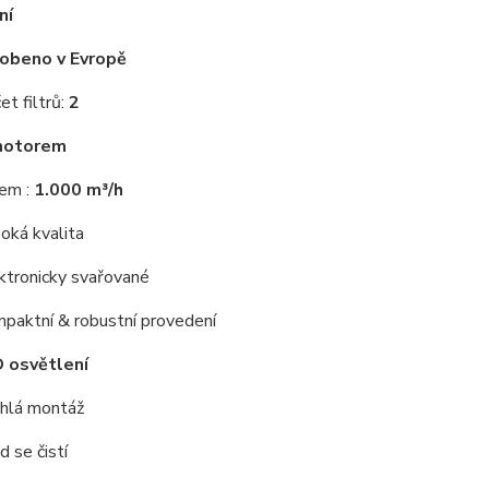
ní
obeno v Evropě
et filtrů:
2
motorem
em :
1.000 m³/h
oká kvalita
ktronicky svařované
paktní & robustní provedení
 osvětlení
hlá montáž
d se čistí