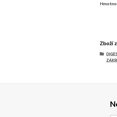
Hmotno
Zboží 
DIGE
ZÁK
N