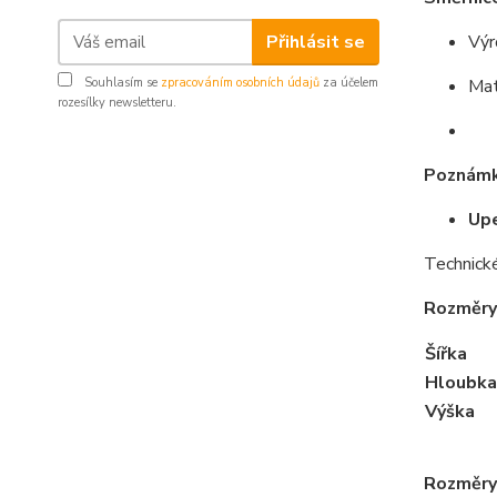
Přihlásit se
Výr
Mat
Souhlasím se
zpracováním osobních údajů
za účelem
rozesílky newsletteru.
Poznám
Upe
Technick
Rozměry
Šířka
Hloubka
Výška
Rozměry 