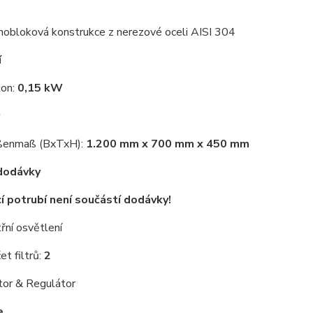
nobloková konstrukce z nerezové oceli AISI 304
í
on:
0,15 kW
ßenmaß (BxTxH):
1.200 mm x 700 mm x 450 mm
dodávky
í potrubí není součástí dodávky!
třní osvětlení
et filtrů:
2
or & Regulátor
e