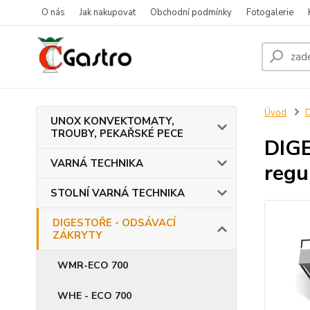
O nás
Jak nakupovat
Obchodní podmínky
Fotogalerie
Úvod
UNOX KONVEKTOMATY,
TROUBY, PEKAŘSKÉ PECE
DIG
VARNÁ TECHNIKA
regu
STOLNÍ VARNÁ TECHNIKA
DIGESTOŘE - ODSÁVACÍ
ZÁKRYTY
WMR-ECO 700
WHE - ECO 700