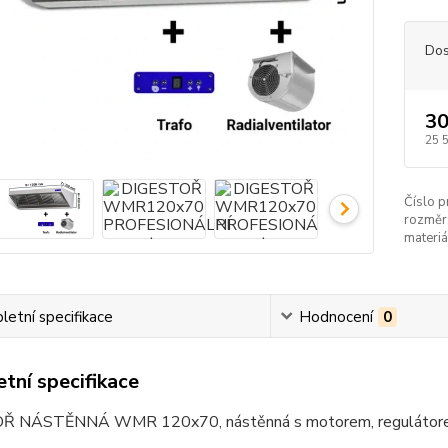
Dos
30
25 
Číslo p
rozměr
materiá
etní specifikace
Hodnocení
0
tní specifikace
 NÁSTĚNNÁ WMR 120x70, nástěnná s motorem, regulátorem o