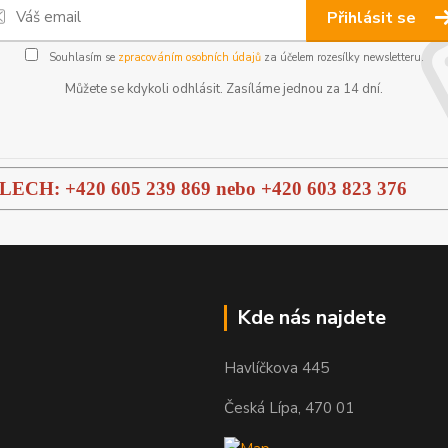
Přihlásit se
Souhlasím se
zpracováním osobních údajů
za účelem rozesílky newsletteru.
Můžete se kdykoli odhlásit. Zasíláme jednou za 14 dní.
H: +420 605 239 869 nebo
+420 603 823 376
Kde nás najdete
Havlíčkova 445
Česká Lípa, 470 01