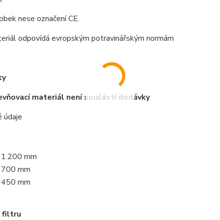
obek nese označení CE.
eriál odpovídá evropským potravinářským normám
ky
vňovací materiál není součástí dodávky
é údaje
1.200 mm
700 mm
450 mm
filtru