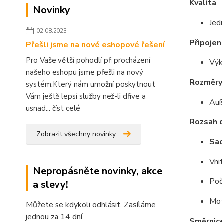
Kvalita
Novinky
Jed
02.08.2023
Připojen
Přešli jsme na nové eshopové řešení
Pro Vaše větší pohodlí při procházení
Výk
našeho eshopu jsme přešli na nový
Rozměry
systém.Který nám umožní poskytnout
Vám ještě lepsí služby než-li dříve a
Au
usnad...
číst celé
Rozsah 
Zobrazit všechny novinky
Sac
Vni
Nepropásněte novinky, akce
Poč
a slevy!
Mot
Můžete se kdykoli odhlásit. Zasíláme
jednou za 14 dní.
Směrnic