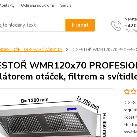
Kontakty
Ochrana soukromí
Servis
Nevíte
Hledat
+420
(Po-Pá
DIGESTOŘE - ODSÁVACÍ ZÁKRYTY
DIGESTOŘ WMR120x70 PROFESIONÁLNÍ
ESTOŘ WMR120x70 PROFESION
látorem otáček, filtrem a svítid
DIGES
regulá
Počet 
Elektr
osvětl