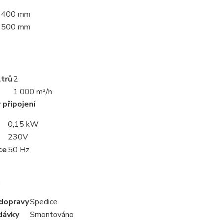
400 mm
500 mm
ltrů
2
1.000 m³/h
připojení
0,15 kW
230V
ce
50 Hz
a
dopravy
Spedice
dávky
Smontováno