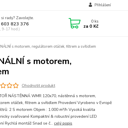
Přihlášení
 si rady? Zavolejte.
0
ks
 603 823 376
za
0 Kč
, 9-17 hod.)
 s motorem, regulátorem otáček, filtrem a svítidlem
ÁLNÍ s motorem,
lem
Ohodnotit produkt
TOŘ NÁSTĚNNÁ WMR 120x70, nástěnná s motorem,
torem otáček, filtrem a svítidlem Provedení Vyrobeno v Evropě
filtrů: 2 S motorem Objem : 1.000 m³/h Vysoká kvalita
onicky svařované Kompaktní & robustní provedení LED
ení Rychlá montáž Snad se č...
celý popis