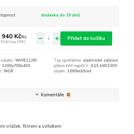
tupnost
dodavka do 10 dnů
 940 Kč
/
Ks
Přidat do košíku
570 Kč
bez DPH
roduktu:
WHIE112M
Typ spotřebiče:
elektrické zařízení
:
1200x700x450
příkon kW/ napětí V:
0,15 kW/230V
l:
INOX
objem:
1000m3/hod
Komentáře
0
táček, filtrem a svítidlem