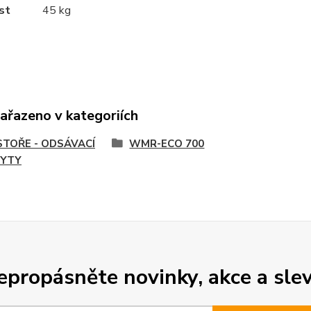
st
45 kg
zařazeno v kategoriích
STOŘE - ODSÁVACÍ
WMR-ECO 700
RYTY
epropásněte novinky, akce a slev