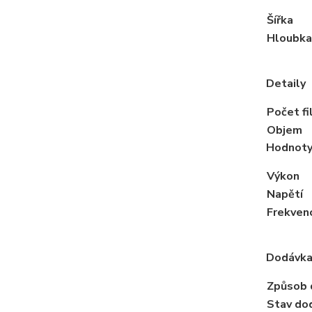
Šířka
Hloubka
Detaily
Počet fi
Objem
Hodnoty 
Výkon
Napětí
Frekven
Dodávk
Způsob 
Stav do