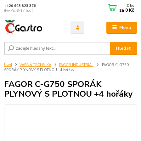
0
ks
+420 603 823 376
za
0 Kč
(Po-Pá, 9-17 hod.)
Menu
Hledat
Úvod
VARNÁ TECHNIKA
FAGOR INDUSTRIAL
FAGOR C-G750
SPORÁK PLYNOVÝ S PLOTNOU +4 hořáky
FAGOR C-G750 SPORÁK
PLYNOVÝ S PLOTNOU +4 hořáky