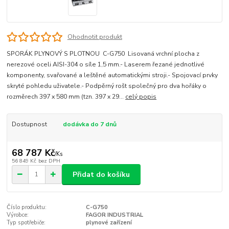
Ohodnotit produkt
SPORÁK PLYNOVÝ S PLOTNOU C-G750 Lisovaná vrchní plocha z
nerezové oceli AISI-304 o síle 1,5 mm.- Laserem řezané jednotlivé
komponenty, svařované a leštěné automatickými stroji.- Spojovací prvky
skryté pohledu uživatele.- Podpěrný rošt společný pro dva hořáky o
rozměrech 397 x 580 mm (tzn. 397 x 29...
celý popis
Dostupnost
dodávka do 7 dnů
68 787 Kč
/
Ks
56 849 Kč
bez DPH
Přidat do košíku
Číslo produktu:
C-G750
Výrobce:
FAGOR INDUSTRIAL
Typ spotřebiče:
plynové zařízení