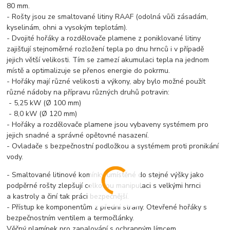
80 mm.
- Rošty jsou ze smaltované litiny RAAF (odolná vůči zásadám,
kyselinám, ohni a vysokým teplotám).
- Dvojité hořáky a rozdělovače plamene z poniklované litiny
zajišťují stejnoměrné rozložení tepla po dnu hrnců i v případě
jejich větší velikosti. Tím se zamezí akumulaci tepla na jednom
místě a optimalizuje se přenos energie do pokrmu.
- Hořáky mají různé velikosti a výkony, aby bylo možné použít
různé nádoby na přípravu různých druhů potravin:
- 5,25 kW (Ø 100 mm)
- 8,0 kW (Ø 120 mm)
- Hořáky a rozdělovače plamene jsou vybaveny systémem pro
jejich snadné a správné opětovné nasazení.
- Ovladače s bezpečnostní podložkou a systémem proti pronikání
vody.
- Smaltované litinové komínky umístěné do stejné výšky jako
podpěrné rošty zlepšují celkovou manipulaci s velkými hrnci
a kastroly a činí tak práci bezpečnější.
- Přístup ke komponentům z přední strany. Otevřené hořáky s
bezpečnostním ventilem a termočlánky.
Věčný plamínek pro zapalování s ochranným límcem.