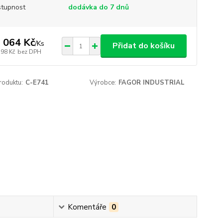
tupnost
dodávka do 7 dnů
 064 Kč
/
Ks
Přidat do košíku
598 Kč
bez DPH
roduktu:
C-E741
Výrobce:
FAGOR INDUSTRIAL
Komentáře
0