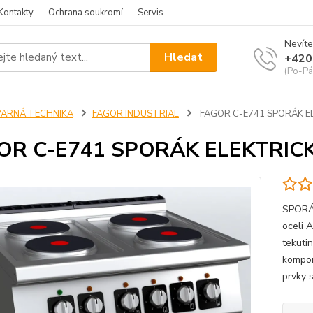
Kontakty
Ochrana soukromí
Servis
Nevíte
Hledat
+420
(Po-Pá
VARNÁ TECHNIKA
FAGOR INDUSTRIAL
FAGOR C-E741 SPORÁK E
OR C-E741 SPORÁK ELEKTRIC
SPORÁK
oceli A
tekuti
kompon
prvky s