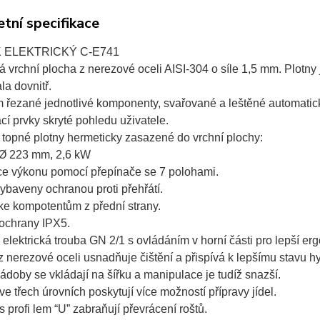
tní specifikace
 ELEKTRICKÝ C-E741
á vrchní plocha z nerezové oceli AISI-304 o síle 1,5 mm. Plotny 
la dovnitř.
 řezané jednotlivé komponenty, svařované a leštěné automatický
cí prvky skryté pohledu uživatele.
é topné plotny hermeticky zasazené do vrchní plochy:
é Ø 223 mm, 2,6 kW
ce výkonu pomocí přepínače se 7 polohami.
vybaveny ochranou proti přehřátí.
 ke kompotentům z přední strany.
 ochrany IPX5.
á elektrická trouba GN 2/1 s ovládáním v horní části pro lepší er
z nerezové oceli usnadňuje čištění a přispívá k lepšímu stavu h
nádoby se vkládají na šířku a manipulace je tudíž snazší.
ve třech úrovních poskytují více možností přípravy jídel.
s profi lem “U” zabraňují převrácení roštů.