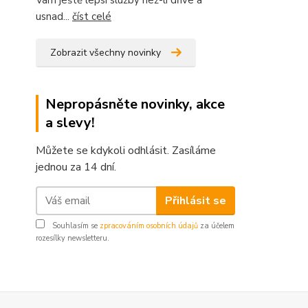
Vám ještě lepsí služby než-li dříve a
usnad...
číst celé
Zobrazit všechny novinky
Nepropásněte novinky, akce
a slevy!
Můžete se kdykoli odhlásit. Zasíláme
jednou za 14 dní.
Přihlásit se
Souhlasím se
zpracováním osobních údajů
za účelem
rozesílky newsletteru.