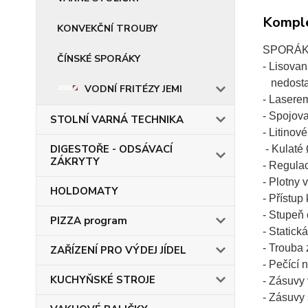
Komple
KONVEKČNÍ TROUBY
SPORÁK
ČÍNSKÉ SPORÁKY
- Lisovan
   nedosta
VODNÍ FRITÉZY JEMI
- Laserem
- Spojova
STOLNÍ VARNÁ TECHNIKA
- Litinov
DIGESTOŘE - ODSÁVACÍ
 - Kulat
ZÁKRYTY
- Regula
- Plotny 
HOLDOMATY
- Přístup
- Stupeň
PIZZA program
- Statick
- Trouba 
ZAŘÍZENÍ PRO VÝDEJ JÍDEL
- Pečící 
KUCHYŇSKÉ STROJE
- Zásuvy 
- Zásuvy 