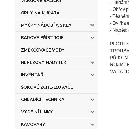
VAKUOVÉ BALIČKY
- Hlídání
- Ohřev p
GRILY NA KUŘATA
- Těsnění
- Dvířka 
MYČKY NÁDOBÍ A SKLA
- Napětí:
BAROVÉ PŘÍSTROJE
PLOTNY:
ZMĚKČOVAČE VODY
TROUBA 
PŘÍKON: 
NEREZOVÝ NÁBYTEK
ROZMĚR:
VÁHA: 1
INVENTÁŘ
ŠOKOVÉ ZCHLAZOVAČE
CHLADÍCÍ TECHNIKA
VÝDEJNÍ LINKY
KÁVOVARY