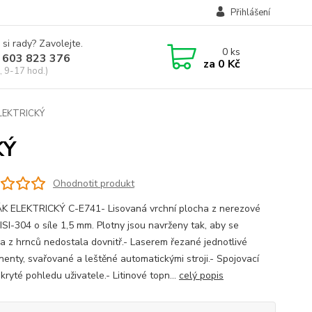
Přihlášení
 si rady? Zavolejte.
0
ks
 603 823 376
za
0 Kč
, 9-17 hod.)
LEKTRICKÝ
KÝ
Ohodnotit produkt
 ELEKTRICKÝ C-E741- Lisovaná vrchní plocha z nerezové
ISI-304 o síle 1,5 mm. Plotny jsou navrženy tak, aby se
na z hrnců nedostala dovnitř.- Laserem řezané jednotlivé
enty, svařované a leštěné automatickými stroji.- Spojovací
kryté pohledu uživatele.- Litinové topn...
celý popis