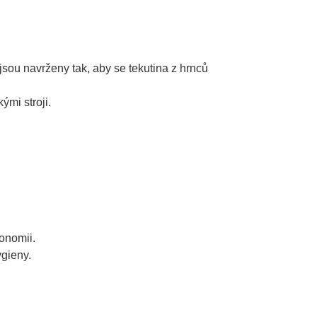
jsou navrženy tak, aby se tekutina z hrnců 
mi stroji.
gonomii.
ygieny.