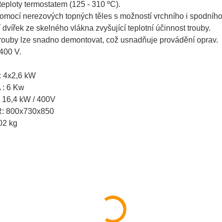
 teploty termostatem (125 - 310 ºC).
omocí nerezových topných těles s možností vrchního i spodního
 dvířek ze skelného vlákna zvyšující teplotní účinnost trouby.
trouby lze snadno demontovat, což usnadňuje provádění oprav.
 400 V.
 4x2,6 kW
: 6 Kw
16,4 kW / 400V
 800x730x850
02 kg