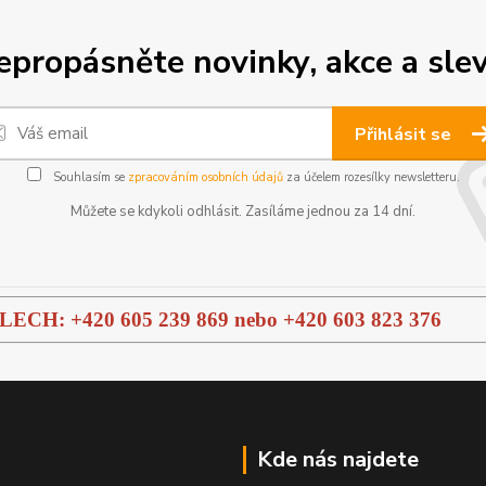
epropásněte novinky, akce a slev
Přihlásit se
Souhlasím se
zpracováním osobních údajů
za účelem rozesílky newsletteru.
Můžete se kdykoli odhlásit. Zasíláme jednou za 14 dní.
H: +420 605 239 869 nebo
+420 603 823 376
Kde nás najdete