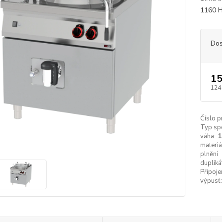
1160 H
Dos
15
124
Číslo p
Typ spo
váha:
1
materiá
plnění
dupliká
Připoje
výpusť: