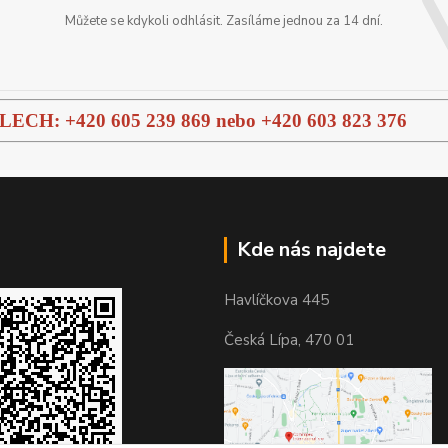
Můžete se kdykoli odhlásit. Zasíláme jednou za 14 dní.
H: +420 605 239 869 nebo
+420 603 823 376
Kde nás najdete
Havlíčkova 445
Česká Lípa, 470 01