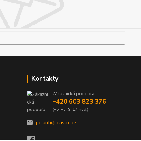
Kontakty
Zákaznická podpora
+420 603 823 376
(Po-Pá, 9-17 hod.)
pelant@cgastro.cz