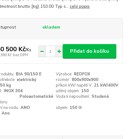
motnost brutto [kg] 153.00 Typ s...
celý popis
tupnost
skladem
0 500 Kč
/
Ks
Přidat do košíku
 380 Kč
bez DPH
roduktu:
BIA 90/150 E
Výrobce:
REDFOX
třebiče:
elektrický
rozměr:
800x900x900
50 kg
příkon kW/ napětí V:
21 kW/400V
l:
INOX 304
užitný objem:
150
Poloautomatické
Voda k napouštení:
Studená
toru:
ní na vodu:
ANO
objem:
150 lt
Ano