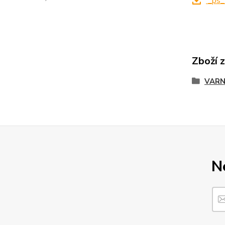
_ps_
Zboží 
VARN
N