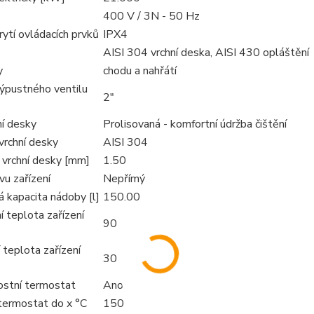
400 V / 3N - 50 Hz
ytí ovládacích prvků
IPX4
AISI 304 vrchní deska, AISI 430 opláštění
y
chodu a nahřátí
ýpustného ventilu
2"
ní desky
Prolisovaná - komfortní údržba čištění
vrchní desky
AISI 304
 vrchní desky [mm]
1.50
u zařízení
Nepřímý
 kapacita nádoby [l]
150.00
 teplota zařízení
90
 teplota zařízení
30
stní termostat
Ano
 termostat do x °C
150