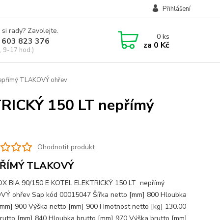
Přihlášení
 si rady? Zavolejte.
0
ks
 603 823 376
za
0 Kč
, 9-17 hod.)
epřímý TLAKOVÝ ohřev
RICKÝ 150 LT nepřímý
Ohodnotit produkt
ŘÍMÝ TLAKOVÝ
X BIA 90/150 E KOTEL ELEKTRICKÝ 150 LT nepřímý
Ý ohřev Sap kód 00015047 Šířka netto [mm] 800 Hloubka
[mm] 900 Výška netto [mm] 900 Hmotnost netto [kg] 130.00
brutto [mm] 840 Hloubka brutto [mm] 970 Výška brutto [mm]