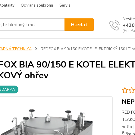
Kontakty
Ochrana soukromí
Servis
Nevíte
Hledat
+420
(Po-Pá
VARNÁ TECHNIKA
REDFOX BIA 90/150 E KOTEL ELEKTRICKÝ 150 LT n
OX BIA 90/150 E KOTEL ELEKT
KOVÝ ohřev
 ZDARMA
NEP
RED FO
TLAKOV
netto 
Šířka 