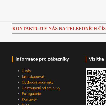
KONTAKTUJTE NÁS NA TELEFONÍCH ČÍSLEC
Informace pro zákazníky
Vizitka
O nás
Jak nakupovat
Obchodní podmínky
Odstoupení od smlouvy
Fotogalerie
Kontakty
Blog