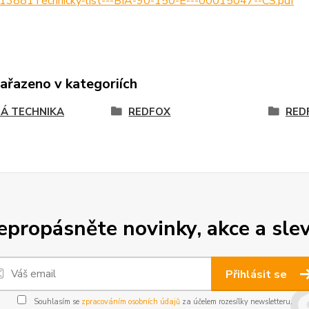
13881Technicky-list---BIA-90-150-E---00015047--CS.pdf
zařazeno v kategoriích
Á TECHNIKA
REDFOX
RED
epropásněte novinky, akce a slev
Přihlásit se
Souhlasím se
zpracováním osobních údajů
za účelem rozesílky newsletteru.