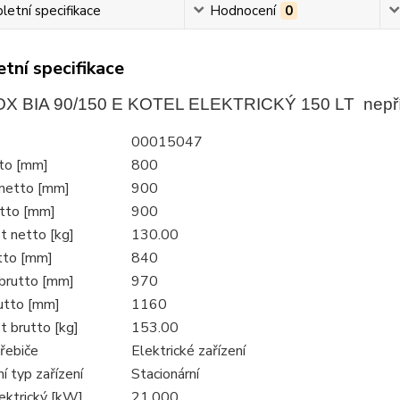
etní specifikace
Hodnocení
0
tní specifikace
X BIA 90/150 E KOTEL ELEKTRICKÝ 150 LT nepř
00015047
tto [mm]
800
netto [mm]
900
tto [mm]
900
 netto [kg]
130.00
utto [mm]
840
brutto [mm]
970
utto [mm]
1160
 brutto [kg]
153.00
řebiče
Elektrické zařízení
í typ zařízení
Stacionární
ektrický [kW]
21.000