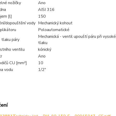
elné nožičky
Ano
 dna
AISI 316
jem [l]
150
ní/dopouštění vody
Mechanický kohout
plikátoru
Poloautomatické
Mechanická - ventil upouští páru při vysok
 tlaku páry
tlaku
stního ventilu
kónický
r
Ano
odičů CU [mm²]
10
na vodu
1/2"
žení