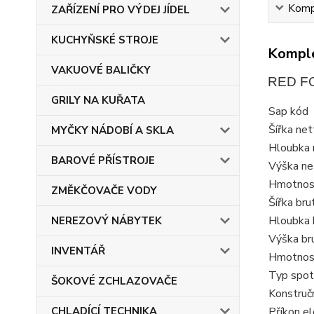
Kompl
ZAŘÍZENÍ PRO VÝDEJ JÍDEL
KUCHYŇSKÉ STROJE
Komple
VAKUOVÉ BALIČKY
RED FO
GRILY NA KUŘATA
Sap kód
Šířka ne
MYČKY NÁDOBÍ A SKLA
Hloubka 
BAROVÉ PŘÍSTROJE
Výška ne
Hmotnost
ZMĚKČOVAČE VODY
Šířka br
Hloubka 
NEREZOVÝ NÁBYTEK
Výška br
INVENTÁŘ
Hmotnost
Typ spot
ŠOKOVÉ ZCHLAZOVAČE
Konstručn
Příkon el
CHLADÍCÍ TECHNIKA