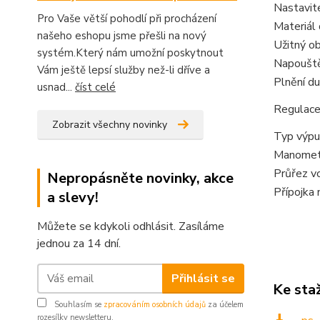
Nastavit
Pro Vaše větší pohodlí při procházení
Materiál
našeho eshopu jsme přešli na nový
Užitný ob
systém.Který nám umožní poskytnout
Napouště
Vám ještě lepsí služby než-li dříve a
Plnění du
usnad...
číst celé
Regulace
Zobrazit všechny novinky
Typ výpu
Manomet
Průřez v
Nepropásněte novinky, akce
Přípojka 
a slevy!
Můžete se kdykoli odhlásit. Zasíláme
jednou za 14 dní.
Přihlásit se
Ke sta
Souhlasím se
zpracováním osobních údajů
za účelem
rozesílky newsletteru.