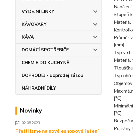
Napájení
VÝDEJNÍ LINKY
Stupeň kr
Materiál
KÁVOVARY
Kontrolk
KÁVA
Průměr v
[mm]
DOMÁCÍ SPOTŘEBIČE
Typ vrch
Materiál 
CHEMIE DO KUCHYNĚ
Tloušťka
Typ ohřev
DOPRODEJ - doprodej zásob
Objemová
NÁHRADNÍ DÍLY
Maximální
[°C]
Minimální
Novinky
[°C]
Bezpečno
02.08.2023
Pojistný
Přešli jsme na nové eshopové řešení