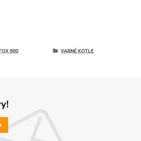
FOX 900
VARNÉ KOTLE
y!