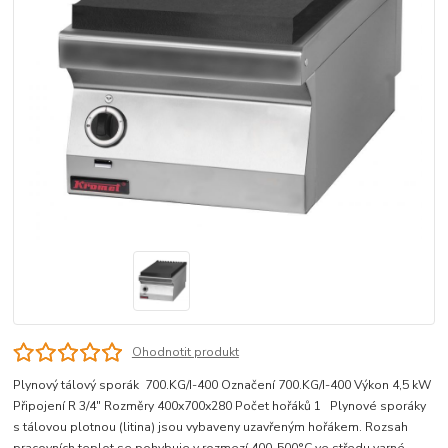
Ohodnotit produkt
Plynový tálový sporák 700.KG/I-400 Označení 700.KG/I-400 Výkon 4,5 kW
Připojení R 3/4" Rozměry 400x700x280 Počet hořáků 1 Plynové sporáky
s tálovou plotnou (litina) jsou vybaveny uzavřeným hořákem. Rozsah