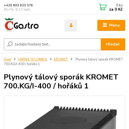
0
ks
+420 603 823 376
za
0 Kč
(Po-Pá, 9-17 hod.)
Menu
Hledat
Úvod
VARNÁ TECHNIKA
KROMET
Plynový tálový sporák KROMET
700.KG/I-400 / hořáků 1
Plynový tálový sporák KROMET
700.KG/I-400 / hořáků 1