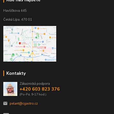
Havlíčkova 445
Česká Lípa, 470 01
Kontakty
Zákaznická podpora
+420 603 823 376
(Po-Pá, 9-17 hod.)
pelant@cgastro.cz