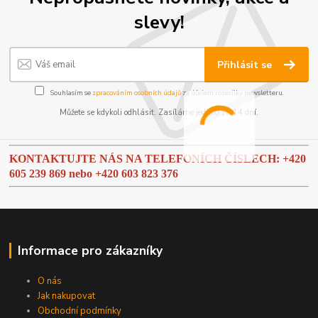
slevy!
Přihlásit se
Souhlasím se
zpracováním osobních údajů
za účelem rozesílky newsletteru.
Můžete se kdykoli odhlásit. Zasíláme jednou za 14 dní.
KONTAKTUJTE NÁS NA TELEFONÍCH ČÍSLECH: +420
605 239 869 nebo
+420 603 823 376
Informace pro zákazníky
O nás
Jak nakupovat
Obchodní podmínky