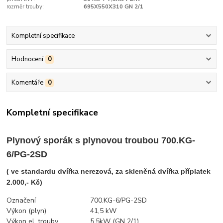
rozměr trouby:
695X550X310 GN 2/1
Kompletní specifikace
Hodnocení
0
Komentáře
0
Kompletní specifikace
Plynový sporák s plynovou troubou 700.KG-
6/PG-2SD
( ve standardu dvířka nerezová, za skleněná dvířka příplatek
2.000,- Kč)
Ozna
č
ení
700.KG-6/PG-2SD
Výkon (plyn)
41,5 kW
Výkon el. trouby
5,5kW (GN 2/1)