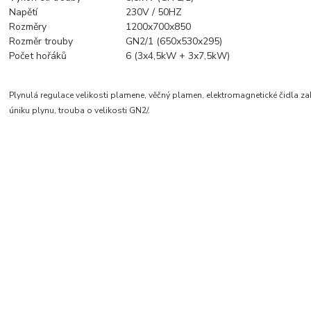
Nap
ě
tí
230V / 50HZ
Rozm
ě
ry
1200x700x850
Rozm
ě
r trouby
GN2/1 (650x530x295)
Po
č
et ho
ř
ák
ů
6
(3x4,5kW + 3x7,5kW)
Plynulá regulace velikosti plamene, věčný plamen, elektromagnetické čidla 
úniku plynu, trouba o velikosti GN2/.