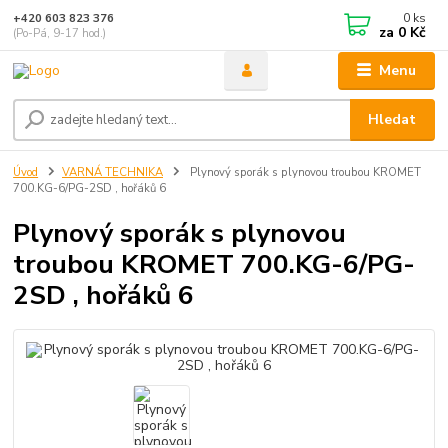
0
ks
+420 603 823 376
za
0 Kč
(Po-Pá, 9-17 hod.)
Menu
Hledat
Úvod
VARNÁ TECHNIKA
Plynový sporák s plynovou troubou KROMET
700.KG-6/PG-2SD , hořáků 6
Plynový sporák s plynovou
troubou KROMET 700.KG-6/PG-
2SD , hořáků 6