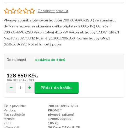
Ohodnotit produkt
Plynový sporák s plynovou troubou 700.KG-6/PG-2SD ( ve standardu
dvířka nerezová, za skleněná dvířka příplatek 2.000,- Kč) Označení
700.KG-6/PG-2SD Výkon (plyn) 41,5 kW Výkon el. trouby 5,5kW (GN 2/1)
Napětí 230V / 50HZ Rozměry 1200x700x850 Rozměr trouby GN2/1
(650x530x295) Počet h...
celý popis
Dostupnost
dodávka do 4 dnů
128 850 Kč
/
Ks
106 488 Kč
bez DPH
Přidat do košíku
Číslo produktu:
700.KG-6/PG-2/SD
Výrobce:
KROMET
Typ spotřebiče:
plynové zařízení
rozměr:
1200x700x900
váha:
185 kg
příkon kW:
36 Kw + 7,5Kw PLYN