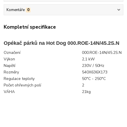
Komentáře
0
Kompletní specifikace
Opékač párků na Hot Dog 000.ROE-14N/45.2S.N
Označení
000.ROE-14N/45.2S.N
Výkon
2,1 kW
Napětí
230V / 50Hz
Rozměry
540X636X173
Regulace teploty
50
°C
- 250°C
Počet ohřevných polí
2
VÁHA
21kg