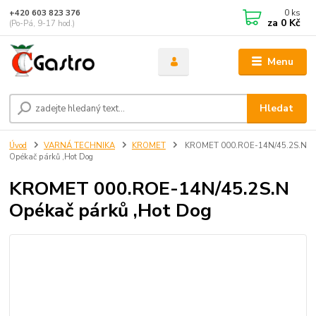
0
ks
+420 603 823 376
za
0 Kč
(Po-Pá, 9-17 hod.)
Menu
Hledat
Úvod
VARNÁ TECHNIKA
KROMET
KROMET 000.ROE-14N/45.2S.N
Opékač párků ,Hot Dog
KROMET 000.ROE-14N/45.2S.N
Opékač párků ,Hot Dog