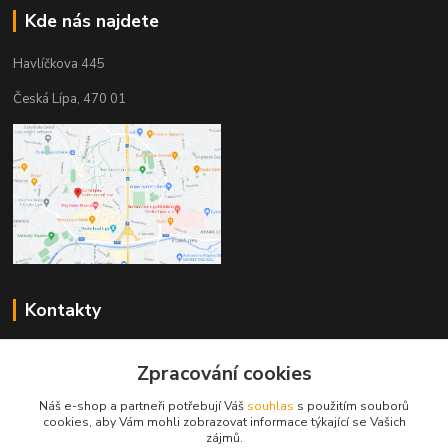
Kde nás najdete
Havlíčkova 445
Česká Lípa, 470 01
Kontakty
Zákaznická podpora
+420 603 823 376
Zpracování cookies
(Po-Pá, 9-17 hod.)
Náš e-shop a partneři potřebují Váš
souhlas
s použitím souborů
cookies, aby Vám mohli zobrazovat informace týkající se Vašich
pelant@cgastro.cz
zájmů.