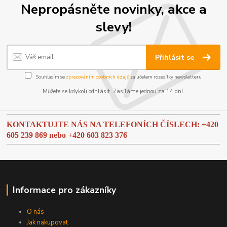
Nepropásněte novinky, akce a
slevy!
Přihlásit se
Souhlasím se
zpracováním osobních údajů
za účelem rozesílky newsletteru.
Můžete se kdykoli odhlásit. Zasíláme jednou za 14 dní.
KONTAKTUJTE NÁS NA TELEFONÍCH ČÍSLECH: +420
605 239 869 nebo
+420 603 823 376
Informace pro zákazníky
O nás
Jak nakupovat