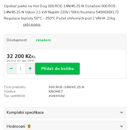
Opékač párků na Hot Dog 000.ROE-14N/45.2S.N Označení 000.ROE-
14N/45.2S.N Výkon 2,1 kW Napětí 230V / 50Hz Rozměry 540X636X173
Regulace teploty 50°C - 250°C Počet ohřevných polí 2 VÁHA 21kg
celý popis
Dostupnost
skladem
32 200 Kč
/
Ks
26 612 Kč
bez DPH
Přidat do košíku
Číslo produktu:
000.ROE-14N/45.2S.N
Výrobce:
KROMET
Typ spotřebiče:
elektrický
Kompletní specifikace
Hodnocení
0