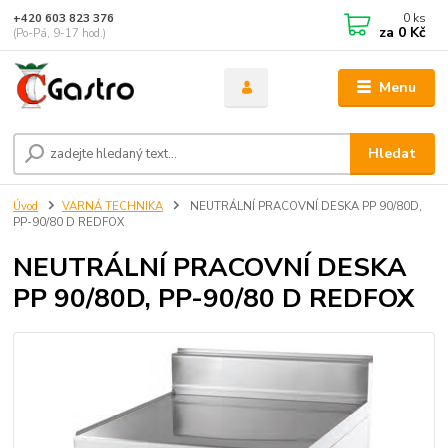
0
ks
+420 603 823 376
za
0 Kč
(Po-Pá, 9-17 hod.)
Menu
Hledat
Úvod
VARNÁ TECHNIKA
NEUTRÁLNÍ PRACOVNÍ DESKA PP 90/80D,
PP-90/80 D REDFOX
NEUTRÁLNÍ PRACOVNÍ DESKA
PP 90/80D, PP-90/80 D REDFOX