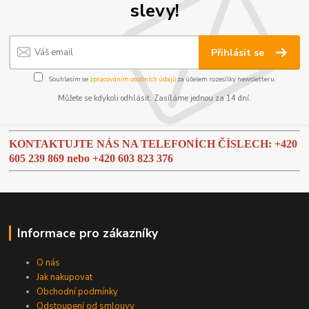
slevy!
Přihlásit se
Souhlasím se
zpracováním osobních údajů
za účelem rozesílky newsletteru.
Můžete se kdykoli odhlásit. Zasíláme jednou za 14 dní.
KONTAKTUJTE NÁS NA TELEFONÍCH ČÍSLECH: +420
605 239 869 nebo
+420 603 823 376
Informace pro zákazníky
O nás
Jak nakupovat
Obchodní podmínky
Odstoupení od smlouvy