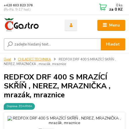
0
ks
+420 603 823 376
za
0 Kč
(Po-Pá, 9-17 hod.)
Menu
Hledat
Úvod
CHLADÍCÍ TECHNIKA
REDFOX DRF 400 S MRAZÍCÍ SKŘÍŇ ,
NEREZ, MRAZNIČKA , mrazák, mraznice
REDFOX DRF 400 S MRAZÍCÍ
SKŘÍŇ , NEREZ, MRAZNIČKA ,
mrazák, mraznice
Doprava ZDARMA