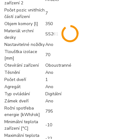
zařízení 2
Počet pozic vnitřních
7
částí zařízení
Objem komory [l]
350
Materiál vrchní
SS201
desky
Nastavitelné nožičky
Ano
Tloušťka izolace
70
[mm]
Otevírání zařízení
Oboustranné
Těsnění
Ano
Počet dveří
1
Agregát
Ano
Typ ovládání
Digitální
Zámek dveří
Ano
Roční spotřeba
795
energie [kWh/rok]
Minimální teplota
-10
zařízení [°C]
Maximální teplota
-22