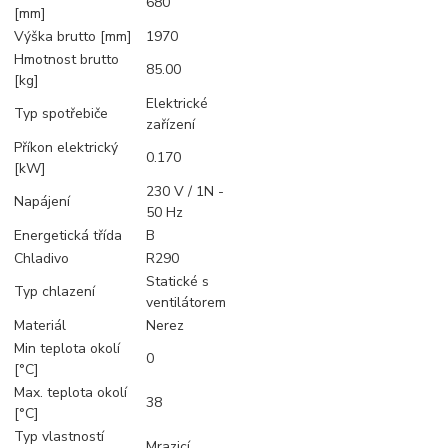
680
[mm]
Výška brutto [mm]
1970
Hmotnost brutto
85.00
[kg]
Elektrické
Typ spotřebiče
zařízení
Příkon elektrický
0.170
[kW]
230 V / 1N -
Napájení
50 Hz
Energetická třída
B
Chladivo
R290
Statické s
Typ chlazení
ventilátorem
Materiál
Nerez
Min teplota okolí
0
[°C]
Max. teplota okolí
38
[°C]
Typ vlastností
Mrazicí