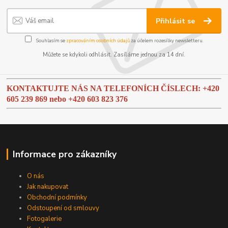
Přihlásit se
Souhlasím se
zpracováním osobních údajů
za účelem rozesílky newsletteru.
Můžete se kdykoli odhlásit. Zasíláme jednou za 14 dní.
KONTAKTUJTE NÁS NA TELEFONÍCH ČÍSLECH: +420
605 239 869 nebo
+420 603 823 376
Informace pro zákazníky
O nás
Jak nakupovat
Obchodní podmínky
Odstoupení od smlouvy
Fotogalerie