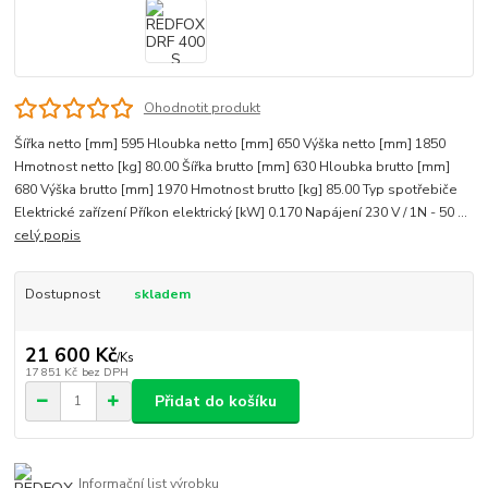
Ohodnotit produkt
Šířka netto [mm] 595 Hloubka netto [mm] 650 Výška netto [mm] 1850
Hmotnost netto [kg] 80.00 Šířka brutto [mm] 630 Hloubka brutto [mm]
680 Výška brutto [mm] 1970 Hmotnost brutto [kg] 85.00 Typ spotřebiče
Elektrické zařízení Příkon elektrický [kW] 0.170 Napájení 230 V / 1N - 50 ...
celý popis
Dostupnost
skladem
21 600 Kč
/
Ks
17 851 Kč
bez DPH
Přidat do košíku
Informační list výrobku