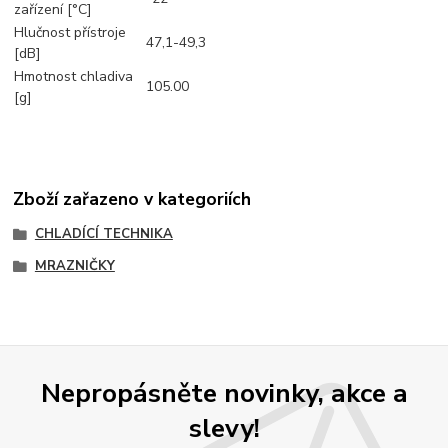
zařízení [°C]
Hlučnost přístroje
47,1-49,3
[dB]
Hmotnost chladiva
105.00
[g]
Zboží zařazeno v kategoriích
CHLADÍCÍ TECHNIKA
MRAZNIČKY
Nepropásněte novinky, akce a
slevy!