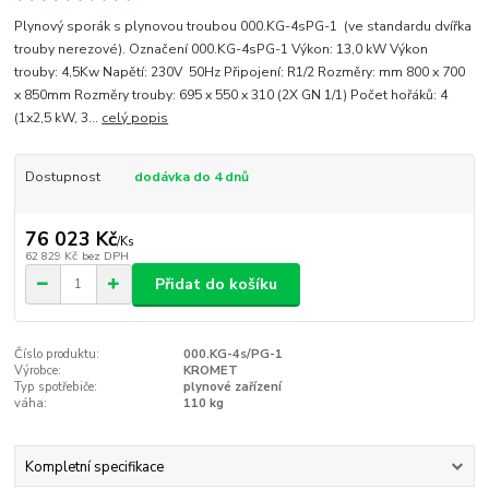
Plynový sporák s plynovou troubou 000.KG-4sPG-1 (ve standardu dvířka
trouby nerezové). Označení 000.KG-4sPG-1 Výkon: 13,0 kW Výkon
trouby: 4,5Kw Napětí: 230V 50Hz Připojení: R1/2 Rozměry: mm 800 x 700
x 850mm Rozměry trouby: 695 x 550 x 310 (2X GN 1/1) Počet hořáků: 4
(1x2,5 kW, 3...
celý popis
Dostupnost
dodávka do 4 dnů
76 023 Kč
/
Ks
62 829 Kč
bez DPH
Přidat do košíku
Číslo produktu:
000.KG-4s/PG-1
Výrobce:
KROMET
Typ spotřebiče:
plynové zařízení
váha:
110 kg
Kompletní specifikace