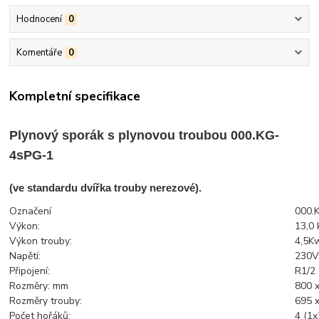
Hodnocení
0
Komentáře
0
Kompletní specifikace
Plynový sporák s plynovou troubou 000.KG-
4sPG-1
(ve standardu dvířka trouby nerezové).
Označení
000.
Výkon:
13,0
Výkon trouby:
4,5K
Napětí:
230V
Připojení:
R1/2
Rozměry: mm
800 
Rozměry trouby:
695 x
Počet hořáků:
4 (1x