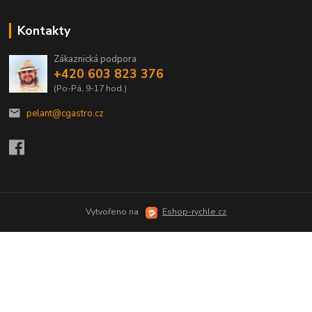
Kontakty
Zákaznická podpora
+420 603 823 376
(Po-Pá, 9-17 hod.)
pelant@cgastro.cz
Vytvořeno na
Eshop-rychle.cz