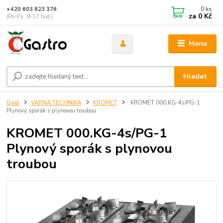
0
ks
+420 603 823 376
za
0 Kč
(Po-Pá, 9-17 hod.)
Menu
Hledat
Úvod
VARNÁ TECHNIKA
KROMET
KROMET 000.KG-4s/PG-1
Plynový sporák s plynovou troubou
KROMET 000.KG-4s/PG-1
Plynový sporák s plynovou
troubou