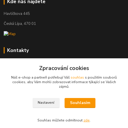
Kde nás najdete
Havlíčkova 445
Česká Lípa, 470 01
Kontakty
Zákaznická podpora
Zpracování cookies
+420 603 823 376
(Po-Pá, 9-17 hod.)
Náš e-shop a partneři potřebují Váš
souhlas
s použitím souborů
cookies, aby Vám mohli zobrazovat informace týkající se Vašich
pelant@cgastro.cz
zájmů.
Souhlasím
Nastavení
Souhlas můžete odmítnout
zde
.
Vytvořeno na
Eshop-rychle.cz