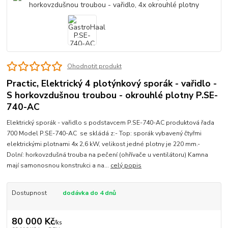
Ohodnotit produkt
Practic, Elektrický 4 plotýnkový sporák - vařidlo -
S horkovzdušnou troubou - okrouhlé plotny P.SE-
740-AC
Elektrický sporák - vařidlo s podstavcem P.SE-740-AC produktová řada
700 Model P.SE-740-AC se skládá z:- Top: sporák vybavený čtyřmi
elektrickými plotnami 4x 2,6 kW, velikost jedné plotny je 220 mm.-
Dolní: horkovzdušná trouba na pečení (ohřívače u ventilátoru) Kamna
mají samonosnou konstrukci a na...
celý popis
Dostupnost
dodávka do 4 dnů
80 000 Kč
/
ks