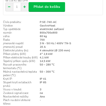
66 116 Kč
bez DPH
Přidat do košíku
Číslo produktu:
P.SE-740-AC
Výrobce:
GastroHaal
Typ spotřebiče:
elektrické zařízení
rozměr:
800x700x900
váha:
60 kg
Řada:
700
jmenovité napětí:
3 N - 50 Hz / 400V TN-S
jmenovitý proud:
20 A
Elektrické plotny (ks):
4 okrouhlé (Ø 230 mm)
Příkon plotny (kW):
4* 2,6 kW
Příkon elektrické trouby (kW):
4,1 kW
Tepelný příkon spolu (kW):
14,5 kW
Rozsah pracovního
50 – 280 °C
termostatu (°C):
Možná nastavitelná teplota
50 – 300 °C
pečení (°C):
Krytí IP:
IP 41
Stupeň krytí ovládacích
IP 65
prvků:
Vsuvy v troubě:
3
Zvuková signalizace:
ne
Nastavitelné nožičky:
Ano
Plech na dolní ohřevné
-
těleso: