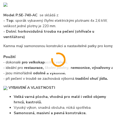
Model P.SE-740-AC
se skládá z:
- Top:
sporák vybavený čtyřmi elektrickými plotnami 4x 2,6 kW,
velikost jedné plotny je 220 mm.
- Dolní: horkovzdušná trouba na pečení (ohřívače u
ventilátoru)
Kamna mají samonosnou konstrukci a nastavitelné patky pro kompe
Použití
- dokonalé 
pro velkokapacitní vaření.
- ideální pro 
restaurace, školní jídelny, nemocnice, vývařovny a d
- jsou mimořádně 
odolné a výkonné.
- při pečení v troubě se zachovává výborná 
tradiční chuť jídla.
VYBAVENÍ A VLASTNOSTI
Velká varná plocha, vhodná pro malé i velké objemy
hrnců, kastrolů.
Vysoký výkon, snadná obsluha, nízká spotřeba.
Samonosná, masivní a pevná konstrukce.