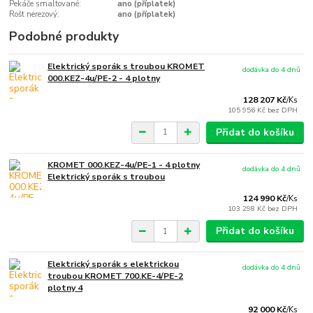
Pekáče smaltované:
ano (příplatek)
Rošt nerezový:
ano (příplatek)
Podobné produkty
Elektrický sporák s troubou KROMET
dodávka do 4 dnů
000.KEZ-4u/PE-2 - 4 plotny
128 207 Kč
/
Ks
105 956 Kč
bez DPH
Přidat do košíku
KROMET 000.KEZ-4u/PE-1 - 4 plotny
dodávka do 4 dnů
Elektrický sporák s troubou
124 990 Kč
/
Ks
103 298 Kč
bez DPH
Přidat do košíku
Elektrický sporák s elektrickou
dodávka do 4 dnů
troubou KROMET 700.KE-4/PE-2
plotny 4
92 000 Kč
/
Ks