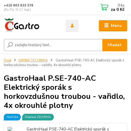
0
ks
+420 603 823 376
za
0 Kč
(Po-Pá, 9-17 hod.)
Menu
Hledat
Úvod
VARNÁ TECHNIKA
GastroHaal P.SE-740-AC Elektrický sporák s
horkovzdušnou troubou - vařidlo, 4x okrouhlé plotny
GastroHaal P.SE-740-AC
Elektrický sporák s
horkovzdušnou troubou - vařidlo,
4x okrouhlé plotny
Novinka
Doprava ZDARMA