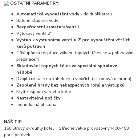
OSTATNÍ PARAMETRY
:
Automatické vypouštění vody
- do duplikátoru
Baterie studené vody
Bezpečnostní armatura/ventil
Výtokový ventil 2“
Výstup k výstupnímu ventilu 2' pro vypouštění větších
kusů potravin
Třístupňová regulace výkonu topných těles se 4 polohovým
přepínačem
Skladování topných těles ve speciální spirálové
nádobě
Dvojitá izolace na kabelech a vodičích (silikonová ochrana)
Zaoblené hrany bez nebezpečných rohů a výstupků
Krytí zespodu varného kotle
Nastavitelné nožičky
Jednoduchá obsluha
NÁŠ TIP
150 litrový okrouhlý kotel = Středně velké provozovny /400-450
porcí polévek