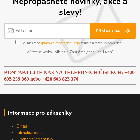
Nepropásněte novinky, akce a
slevy!
Přihlásit se
Souhlasím se
zpracováním osobních údajů
za účelem rozesílky newsletteru.
Můžete se kdykoli odhlásit. Zasíláme jednou za 14 dní.
KONTAKTUJTE NÁS NA TELEFONÍCH ČÍSLECH: +420
605 239 869 nebo
+420 603 823 376
Informace pro zákazníky
O nás
Jak nakupovat
Obchodní podmínky