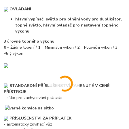
OVLÁDÁNÍ
hlavní vypínač, světlo pro plnění vody pro duplikátor,
topné světlo, hlavní ovladač pro nastavení topného
výkonu
3 úrovně topného výkonu
0
– Žádné topení /
1
= Minimální výkon /
2
= Poloviční výkon /
3
=
Plný výkon
STANDARDNÍ PŘÍSLUŠENSTVÍ ZAHRNUTÉ V CENĚ
PŘÍSTROJE
- sítko pro zachycování potravin
PŘÍSLUŠENSTVÍ ZA PŘÍPLATEK
- automatický zdvihací vůz