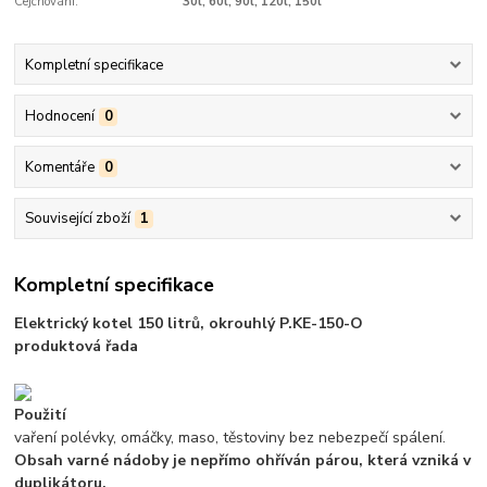
Cejchování:
30l, 60l, 90l, 120l, 150l
Kompletní specifikace
Hodnocení
0
Komentáře
0
Související zboží
1
Kompletní specifikace
Elektrický kotel 150 litrů, okrouhlý P.KE-150-O
produktová řada
Použití
vaření polévky, omáčky, maso, těstoviny bez nebezpečí spálení.
Obsah varné nádoby je nepřímo ohříván párou, která vzniká v
duplikátoru.