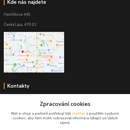
Kde nás najdete
Havlíčkova 445
Česká Lípa, 470 01
Kontakty
Zákaznická podpora
Zpracování cookies
+420 603 823 376
(Po-Pá, 9-17 hod.)
Náš e-shop a partneři potřebují Váš
souhlas
s použitím souborů
cookies, aby Vám mohli zobrazovat informace týkající se Vašich
pelant@cgastro.cz
zájmů.