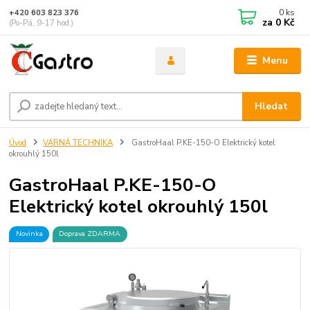
0
ks
+420 603 823 376
za
0 Kč
(Po-Pá, 9-17 hod.)
Menu
Hledat
Úvod
VARNÁ TECHNIKA
GastroHaal P.KE-150-O Elektrický kotel
okrouhlý 150l
GastroHaal P.KE-150-O
Elektrický kotel okrouhlý 150l
Novinka
Doprava ZDARMA