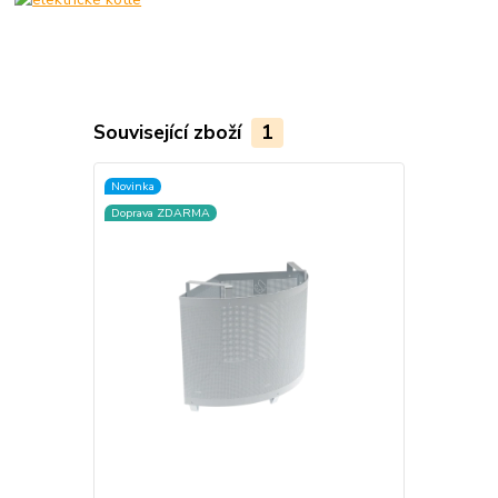
Související zboží
1
Novinka
Doprava ZDARMA