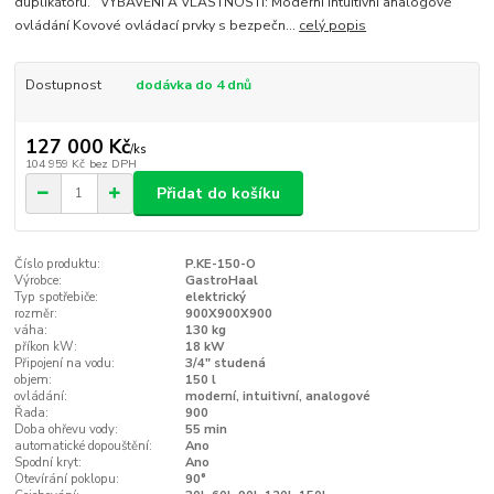
duplikátoru. VYBAVENÍ A VLASTNOSTI: Moderní intuitivní analogové
ovládání Kovové ovládací prvky s bezpečn...
celý popis
Dostupnost
dodávka do 4 dnů
127 000 Kč
/
ks
104 959 Kč
bez DPH
Přidat do košíku
Číslo produktu:
P.KE-150-O
Výrobce:
GastroHaal
Typ spotřebiče:
elektrický
rozměr:
900X900X900
váha:
130 kg
příkon kW:
18 kW
Připojení na vodu:
3/4" studená
objem:
150 l
ovládání:
moderní, intuitivní, analogové
Řada:
900
Doba ohřevu vody:
55 min
automatické dopouštění:
Ano
Spodní kryt:
Ano
Otevírání poklopu:
90°