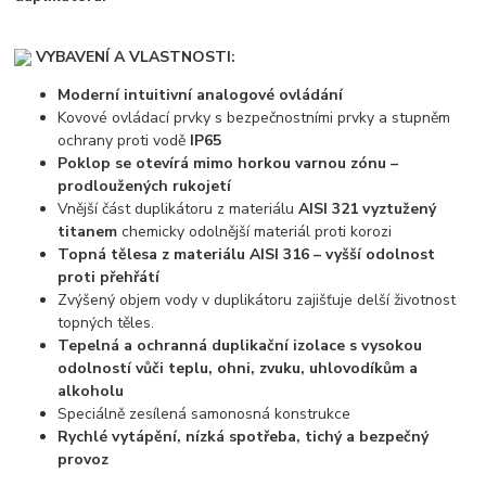
VYBAVENÍ A VLASTNOSTI:
Moderní intuitivní analogové ovládání
Kovové ovládací prvky s bezpečnostními prvky a stupněm
ochrany proti vodě
IP65
Poklop se otevírá mimo horkou varnou zónu –
prodloužených rukojetí
Vnější část duplikátoru z materiálu
AISI 321 vyztužený
titanem
chemicky odolnější materiál proti korozi
Topná tělesa z materiálu AISI 316 – vyšší odolnost
proti přehřátí
Zvýšený objem vody v duplikátoru zajišťuje delší životnost
topných těles.
Tepelná a ochranná duplikační izolace s vysokou
odolností vůči teplu, ohni, zvuku, uhlovodíkům a
alkoholu
Speciálně zesílená samonosná konstrukce
Rychlé vytápění, nízká spotřeba, tichý a bezpečný
provoz