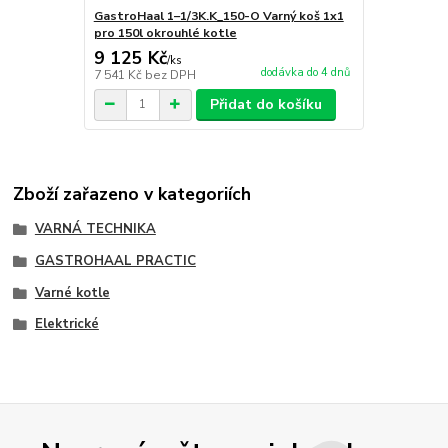
GastroHaal 1–1/3K.K_150-O Varný koš 1x1
pro 150l okrouhlé kotle
9 125 Kč
/
ks
dodávka do 4 dnů
7 541 Kč
bez DPH
Přidat do košíku
Zboží zařazeno v kategoriích
VARNÁ TECHNIKA
GASTROHAAL PRACTIC
Varné kotle
Elektrické