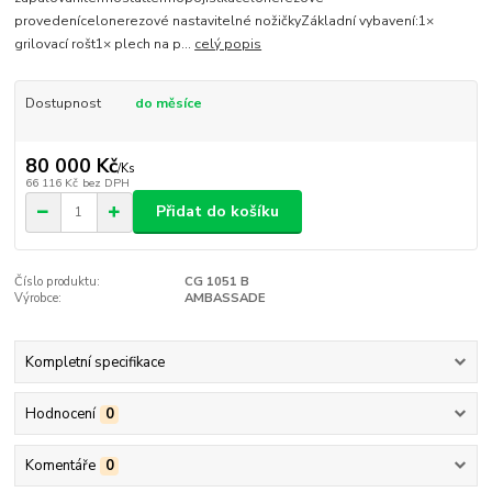
provedenícelonerezové nastavitelné nožičkyZákladní vybavení:1×
grilovací rošt1× plech na p...
celý popis
Dostupnost
do měsíce
80 000 Kč
/
Ks
66 116 Kč
bez DPH
Přidat do košíku
Číslo produktu:
CG 1051 B
Výrobce:
AMBASSADE
Kompletní specifikace
Hodnocení
0
Komentáře
0