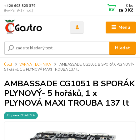
0
ks
+420 603 823 376
za
0 Kč
(Po-Pá, 9-17 hod.)
Menu
Hledat
Úvod
VARNÁ TECHNIKA
AMBASSADE CG1051 B SPORÁK PLYNOVÝ-
5 hořáků, 1 x PLYNOVÁ MAXI TROUBA 137 lt
AMBASSADE CG1051 B SPORÁK
PLYNOVÝ- 5 hořáků, 1 x
PLYNOVÁ MAXI TROUBA 137 lt
Doprava ZDARMA