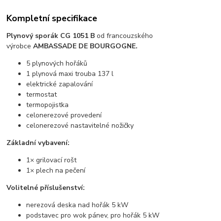
Kompletní specifikace
Plynový sporák CG 1051 B
od francouzského
výrobce
AMBASSADE DE BOURGOGNE.
5 plynových hořáků
1 plynová maxi trouba 137 l
elektrické zapalování
termostat
termopojistka
celonerezové provedení
celonerezové nastavitelné nožičky
Základní vybavení:
1× grilovací rošt
1× plech na pečení
Volitelné příslušenství:
nerezová deska nad hořák 5 kW
podstavec pro wok pánev, pro hořák 5 kW