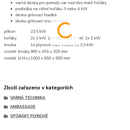
varná deska pro pomalý var nad dva malé hořáky
podložka na střed hořáku 3 nebo 4 kW
deska grilovací hladká
deska grilovací vroubkovaná
příkon
23,5 kW
hořáky
2x 3 kW, 1x 4 kW, 1x 1,5 kW, 1x 5 kW
trouba
1x plynová maxi trouba 2x 3,5 kW
rozměr trouby
900 x 455 x 305 mm
rozměr (š.hl.v.)
1000 x 650 x 900 mm
Zboží zařazeno v kategoriích
VARNÁ TECHNIKA
AMBASSADE
SPORÁKY PLYNOVÉ