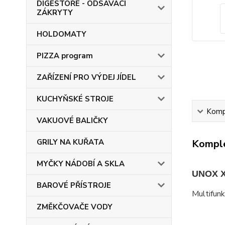
DIGESTOŘE - ODSÁVACÍ
ZÁKRYTY
HOLDOMATY
PIZZA program
ZAŘÍZENÍ PRO VÝDEJ JÍDEL
KUCHYŇSKÉ STROJE
Kompl
VAKUOVÉ BALIČKY
GRILY NA KUŘATA
Komple
MYČKY NÁDOBÍ A SKLA
UNOX X
BAROVÉ PŘÍSTROJE
Multifunk
ZMĚKČOVAČE VODY