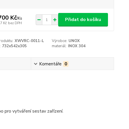
700 Kč
/
Ks
Přidat do košíku
17 Kč
bez DPH
roduktu:
XWVRC-0011-L
Výrobce:
UNOX
:
732x542x305
materiál:
INOX 304
Komentáře
0
bo pro vytváření sestav zařízení.