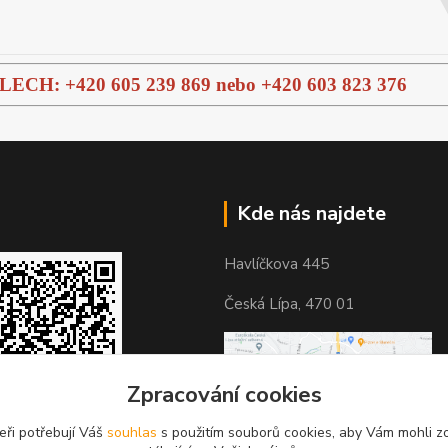
H: +420 605 239 869 nebo
+420 603 823 376
Kde nás najdete
Havlíčkova 445
Česká Lípa, 470 01
Zpracování cookies
eři potřebují Váš
souhlas
s použitím souborů cookies, aby Vám mohli z