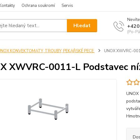
Kontakty
Ochrana soukromí
Servis
Nevíte
Hledat
+420
(Po-Pá
UNOX KONVEKTOMATY, TROUBY, PEKAŘSKÉ PECE
UNOX XWVRC-0011-
 XWVRC-0011-L Podstavec níz
UNOX X
podsta
vytvá
Hmotn
Dos