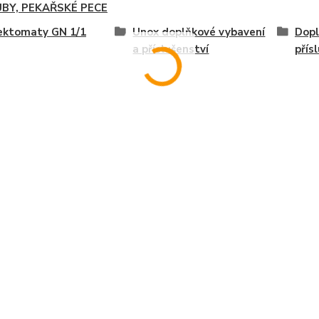
BY, PEKAŘSKÉ PECE
ektomaty GN 1/1
Unox doplňkové vybavení
Dopl
a příslušenství
přís