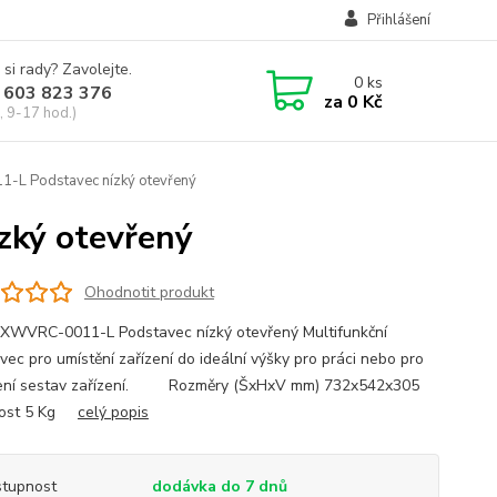
Přihlášení
 si rady? Zavolejte.
0
ks
 603 823 376
za
0 Kč
, 9-17 hod.)
L Podstavec nízký otevřený
ký otevřený
Ohodnotit produkt
WVRC-0011-L Podstavec nízký otevřený Multifunkční
vec pro umístění zařízení do ideální výšky pro práci nebo pro
ření sestav zařízení. Rozměry (ŠxHxV mm) 732x542x305
ost 5 Kg
celý popis
tupnost
dodávka do 7 dnů