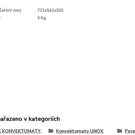
(ŠxHxV mm)
732x542x305
t
5 Kg
zařazeno v kategoriích
 KONVEKTOMATY,
Konvektomaty UNOX
Pec