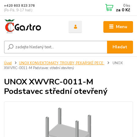
0
ks
+420 603 823 376
za
0 Kč
(Po-Pá, 9-17 hod.)
Menu
Hledat
Úvod
UNOX KONVEKTOMATY, TROUBY, PEKAŘSKÉ PECE
UNOX
XWVRC-0011-M Podstavec střední otevřený
UNOX XWVRC-0011-M
Podstavec střední otevřený