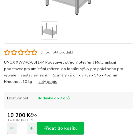
Ohodnotit produkt
UNOX XWVRC-0011-M Podstavec střední otevřený Multifunkční
podstavec pro umístění zařízení do ideální výšky pro práci nebo pro
vytváření sestav zařízení. Rozměry - š x h x v 732 x 546 x 462 mm
Hmotnost 10 kg
celý popis
Dostupnost
dodávka do 7 dnů
10 200 Kč
/
Ks
8 430 Kč
bez DPH
Přidat do košíku