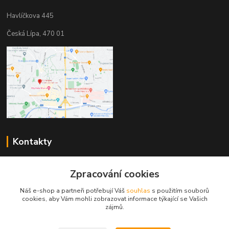
Havlíčkova 445
Česká Lípa, 470 01
Kontakty
Zákaznická podpora
+420 603 823 376
Zpracování cookies
(Po-Pá, 9-17 hod.)
Náš e-shop a partneři potřebují Váš
souhlas
s použitím souborů
cookies, aby Vám mohli zobrazovat informace týkající se Vašich
pelant@cgastro.cz
zájmů.