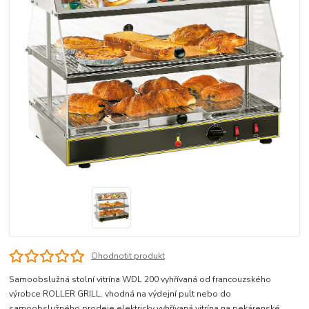
Ohodnotit produkt
Samoobslužná stolní vitrína WDL 200 vyhřívaná od francouzského
výrobce ROLLER GRILL. vhodná na výdejní pult nebo do
samoobslužného prodeje elektricky vyhřívaná vitrína na pekárenské