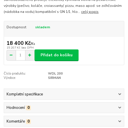
výrobky (pečivo, koláče, croiassanty/, pizzu, maso apod. se zvlhčováním
(nádobka na vodu) kompatibilní s GN 1/1, hlo...
celý popis
Dostupnost
skladem
18 400 Kč
/
Ks
15 207 Kč
bez DPH
Přidat do košíku
Číslo produktu:
WDL 200
Výrobce:
SIRMAN
Kompletní specifikace
Hodnocení
0
Komentáře
0