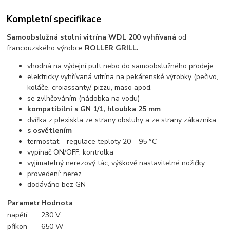
Kompletní specifikace
Samoobslužná stolní vitrína WDL 200 vyhřívaná
od
francouzského výrobce
ROLLER GRILL.
vhodná na výdejní pult nebo do samoobslužného prodeje
elektricky vyhřívaná vitrína na pekárenské výrobky (pečivo,
koláče, croiassanty/, pizzu, maso apod.
se zvlhčováním (nádobka na vodu)
kompatibilní s GN 1/1, hloubka 25 mm
dvířka z plexiskla ze strany obsluhy a ze strany zákazníka
s osvětlením
termostat – regulace teploty 20 – 95 °C
vypínač ON/OFF, kontrolka
vyjímatelný nerezový tác, výškově nastavitelné nožičky
provedení: nerez
dodáváno bez GN
Parametr
Hodnota
napětí
230 V
příkon
650 W