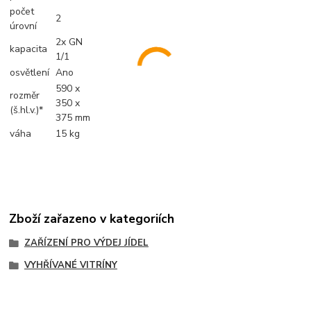
počet
2
úrovní
2x GN
kapacita
1/1
osvětlení
Ano
590 x
rozměr
350 x
(š.hl.v.)*
375 mm
váha
15 kg
Zboží zařazeno v kategoriích
ZAŘÍZENÍ PRO VÝDEJ JÍDEL
VYHŘÍVANÉ VITRÍNY