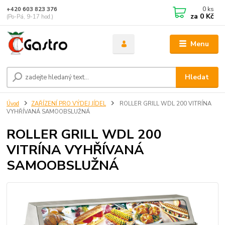
0
ks
+420 603 823 376
za
0 Kč
(Po-Pá, 9-17 hod.)
Menu
Hledat
Úvod
ZAŘÍZENÍ PRO VÝDEJ JÍDEL
ROLLER GRILL WDL 200 VITRÍNA
VYHŘÍVANÁ SAMOOBSLUŽNÁ
ROLLER GRILL WDL 200
VITRÍNA VYHŘÍVANÁ
SAMOOBSLUŽNÁ