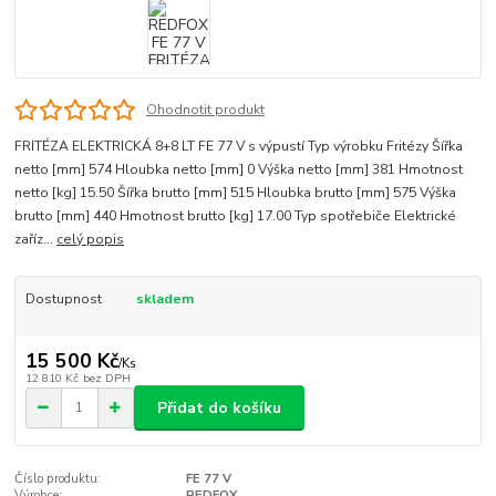
Ohodnotit produkt
FRITÉZA ELEKTRICKÁ 8+8 LT FE 77 V s výpustí Typ výrobku Fritézy Šířka
netto [mm] 574 Hloubka netto [mm] 0 Výška netto [mm] 381 Hmotnost
netto [kg] 15.50 Šířka brutto [mm] 515 Hloubka brutto [mm] 575 Výška
brutto [mm] 440 Hmotnost brutto [kg] 17.00 Typ spotřebiče Elektrické
zaříz...
celý popis
Dostupnost
skladem
15 500 Kč
/
Ks
12 810 Kč
bez DPH
Přidat do košíku
Číslo produktu:
FE 77 V
Výrobce:
REDFOX