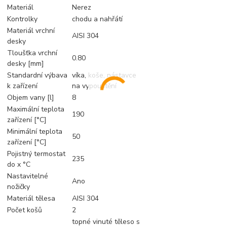
Materiál
Nerez
Kontrolky
chodu a nahřátí
Materiál vrchní
AISI 304
desky
Tloušťka vrchní
0.80
desky [mm]
Standardní výbava
víka, koše, nástavce
k zařízení
na vypouštění
Objem vany [l]
8
Maximální teplota
190
zařízení [°C]
Minimální teplota
50
zařízení [°C]
Pojistný termostat
235
do x °C
Nastavitelné
Ano
nožičky
Materiál tělesa
AISI 304
Počet košů
2
topné vinuté těleso s