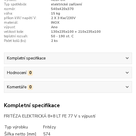
Typ spotřebiče:
elektrické zařízení
rozměr:
540x420x370
váha:
15 kg
příkon kW/ napětí V:
2 X 3 Kw/230V
materiál:
INOX
výpusť:
Ano
velikost koše:
130x235x100 + 210x235x100
teplotní rozsah:
50 - 190 st. C
Počet košů (ks):
2 ks
Kompletní specifikace
Hodnocení
0
Komentáře
0
Kompletní specifikace
FRITÉZA ELEKTRICKÁ 8+8 LT FE 77 V s výpustí
Typ výrobku
Fritézy
Šířka netto [mm]
574