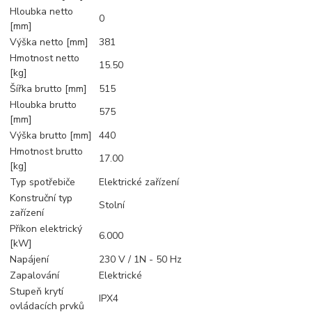
Hloubka netto
0
[mm]
Výška netto [mm]
381
Hmotnost netto
15.50
[kg]
Šířka brutto [mm]
515
Hloubka brutto
575
[mm]
Výška brutto [mm]
440
Hmotnost brutto
17.00
[kg]
Typ spotřebiče
Elektrické zařízení
Konstruční typ
Stolní
zařízení
Příkon elektrický
6.000
[kW]
Napájení
230 V / 1N - 50 Hz
Zapalování
Elektrické
Stupeň krytí
IPX4
ovládacích prvků