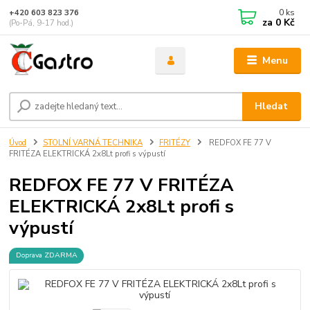
0
ks
+420 603 823 376
za
0 Kč
(Po-Pá, 9-17 hod.)
Menu
Hledat
Úvod
STOLNÍ VARNÁ TECHNIKA
FRITÉZY
REDFOX FE 77 V
FRITÉZA ELEKTRICKÁ 2x8Lt profi s výpustí
REDFOX FE 77 V FRITÉZA
ELEKTRICKÁ 2x8Lt profi s
výpustí
Doprava ZDARMA