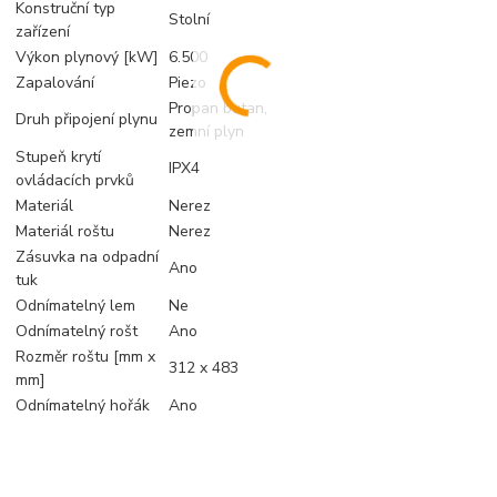
Konstruční typ
Stolní
zařízení
Výkon plynový [kW]
6.500
Zapalování
Piezo
Propan butan,
Druh připojení plynu
zemní plyn
Stupeň krytí
IPX4
ovládacích prvků
Materiál
Nerez
Materiál roštu
Nerez
Zásuvka na odpadní
Ano
tuk
Odnímatelný lem
Ne
Odnímatelný rošt
Ano
Rozměr roštu [mm x
312 x 483
mm]
Odnímatelný hořák
Ano