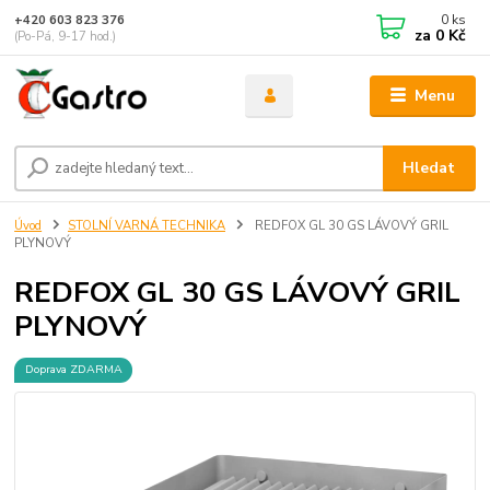
0
ks
+420 603 823 376
za
0 Kč
(Po-Pá, 9-17 hod.)
Menu
Hledat
Úvod
STOLNÍ VARNÁ TECHNIKA
REDFOX GL 30 GS LÁVOVÝ GRIL
PLYNOVÝ
REDFOX GL 30 GS LÁVOVÝ GRIL
PLYNOVÝ
Doprava ZDARMA