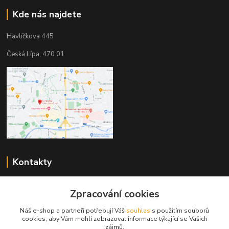
Kde nás najdete
Havlíčkova 445
Česká Lípa, 470 01
Kontakty
Zákaznická podpora
Zpracování cookies
+420 603 823 376
(Po-Pá, 9-17 hod.)
Náš e-shop a partneři potřebují Váš
souhlas
s použitím souborů
cookies, aby Vám mohli zobrazovat informace týkající se Vašich
pelant@cgastro.cz
zájmů.