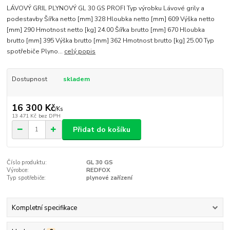
LÁVOVÝ GRIL PLYNOVÝ GL 30 GS PROFI Typ výrobku Lávové grily a
podestavby Šířka netto [mm] 328 Hloubka netto [mm] 609 Výška netto
[mm] 290 Hmotnost netto [kg] 24.00 Šířka brutto [mm] 670 Hloubka
brutto [mm] 395 Výška brutto [mm] 362 Hmotnost brutto [kg] 25.00 Typ
spotřebiče Plyno...
celý popis
Dostupnost
skladem
16 300 Kč
/
Ks
13 471 Kč
bez DPH
Přidat do košíku
Číslo produktu:
GL 30 GS
Výrobce:
REDFOX
Typ spotřebiče:
plynové zařízení
Kompletní specifikace